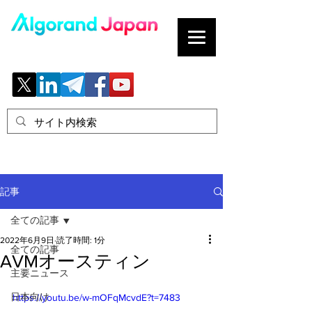
ブロックチェーンの「正解」を、日本へ。
記事
全ての記事
2022年6月9日
読了時間: 1分
全ての記事
AVMオースティン
主要ニュース
日本向け
https://youtu.be/w-mOFqMcvdE?t=7483