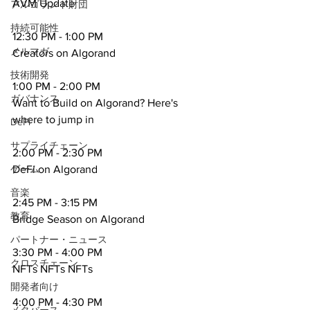
AVM Update
アルゴランド財団
持続可能性
12:30 PM - 1:00 PM
メルマガ
Creators on Algorand
技術開発
1:00 PM - 2:00 PM
ガバナンス
Want to Build on Algorand? Here's 
where to jump in
DeFi
サプライチェーン
2:00 PM - 2:30 PM
DeFi on Algorand
ゲーム
音楽
2:45 PM - 3:15 PM
教育
Bridge Season on Algorand
パートナー・ニュース
3:30 PM - 4:00 PM
クロスチェーン
NFTs NFTs NFTs
開発者向け
4:00 PM - 4:30 PM