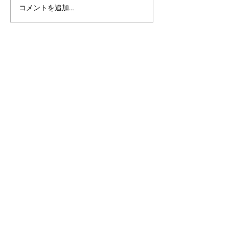
コメントを追加…
アルゴランドのポスト量
アルゴランド・
子暗号（PQC）ロードマ
子レジャー（台
ップ