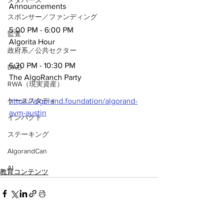
メタバース
Announcements
スポンサー／ファンディング
5:00 PM - 6:00 PM
監査
Algorita Hour
政府系／公共セクター
6:30 PM - 10:30 PM
DAO
The AlgoRanch Party
RWA（現実資産）
https://algorand.foundation/algorand-
ケーススタディ
avm-austin
インパクト
ステーキング
AlgorandCan
AI
教育コンテンツ