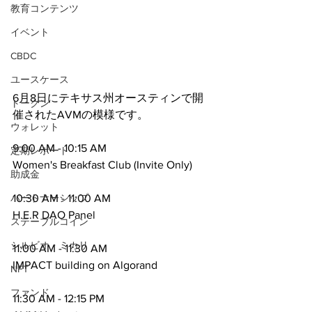
教育コンテンツ
イベント
CBDC
ユースケース
6月8日にテキサス州オースティンで開
トークン
催されたAVMの模様です。
ウォレット
9:00 AM - 10:15 AM
定期レポート
Women's Breakfast Club (Invite Only)
助成金
10:30 AM - 11:00 AM
パートナーシップ
H.E.R DAO Panel
ステーブルコイン
シルビオ・ミカリ
11:00 AM - 11:30 AM
IMPACT building on Algorand
NFT
ファンド
11:30 AM - 12:15 PM