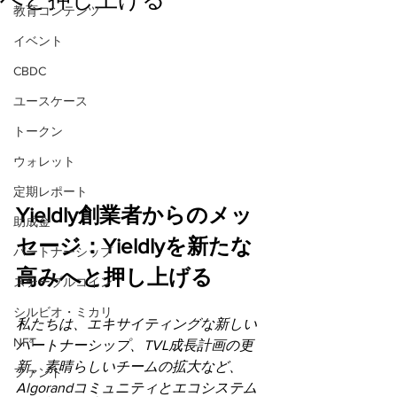
教育コンテンツ
イベント
CBDC
ユースケース
トークン
ウォレット
定期レポート
Yieldly創業者からのメッ
助成金
セージ：Yieldlyを新たな
パートナーシップ
高みへと押し上げる
ステーブルコイン
シルビオ・ミカリ
私たちは、エキサイティングな新しい
NFT
パートナーシップ、TVL成長計画の更
新、素晴らしいチームの拡大など、
ファンド
Algorandコミュニティとエコシステム