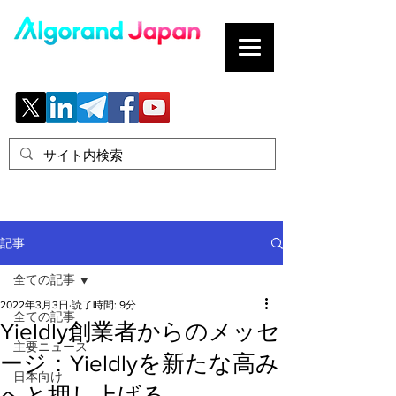
ブロックチェーンの「正解」を、日本へ。
記事
全ての記事
2022年3月3日
読了時間: 9分
全ての記事
Yieldly創業者からのメッセ
主要ニュース
ージ：Yieldlyを新たな高み
日本向け
へと押し上げる