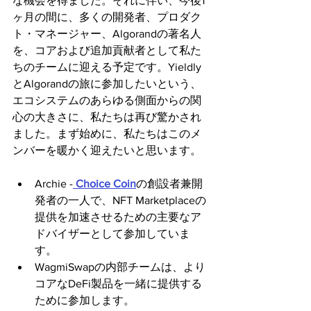
な機会を得ました。それに伴い、今後1
ヶ月の間に、多くの開発者、プロダク
ト・マネージャー、Algorandの著名人
を、コアおよび追加貢献者として私た
ちのチームに迎える予定です。Yieldly
とAlgorandの旅に参加したいという、
エコシステムのあらゆる側面からの関
心の大きさに、私たちは再び驚かされ
ました。まず始めに、私たちはこのメ
ンバーを暖かく迎えたいと思います。
Archie -
 Choice Coin
の創設者兼開
発者の一人で、NFT Marketplaceの
提供を加速させるための主要なア
ドバイザーとして参加していま
す。
WagmiSwapの内部チームは、より
コアなDeFi製品を一緒に提供する
ために参加します。