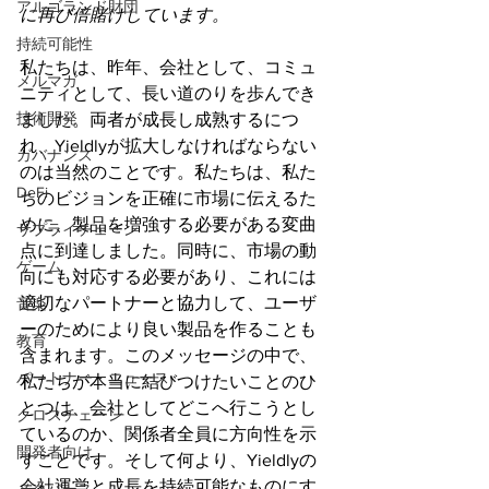
アルゴランド財団
に再び倍賭けしています。
持続可能性
私たちは、昨年、会社として、コミュ
メルマガ
ニティとして、長い道のりを歩んでき
技術開発
ました。両者が成長し成熟するにつ
れ、Yieldlyが拡大しなければならない
ガバナンス
のは当然のことです。私たちは、私た
DeFi
ちのビジョンを正確に市場に伝えるた
めに、製品を増強する必要がある変曲
サプライチェーン
点に到達しました。同時に、市場の動
ゲーム
向にも対応する必要があり、これには
適切なパートナーと協力して、ユーザ
音楽
ーのためにより良い製品を作ることも
教育
含まれます。このメッセージの中で、
パートナー・ニュース
私たちが本当に結びつけたいことのひ
とつは、会社としてどこへ行こうとし
クロスチェーン
ているのか、関係者全員に方向性を示
開発者向け
すことです。そして何より、Yieldlyの
会社運営と成長を持続可能なものにす