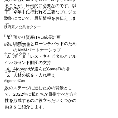
メタバース
ることが、圧倒的に必要なのです。以
スポンサー／ファンディング
下、今年中に行われる主要なプロジェ
監査
クトについて、最新情報をお伝えしま
す。
政府系／公共セクター
DAO
預かり資産(TVL)成長計画
LPプールとローンチパッドのため
RWA（現実資産）
のAMMパートナーシップ
ケーススタディ
ボーダーレス・キャピタルとアル
ゴランド財団の支持
インパクト
Algorandが選んだGameFiの場
ステーキング
人材の拡充・入れ替え
AlgorandCan
次のステージに進むための背景とし
AI
て、2022年に私たちが目指すべき方向
性を形成するのに役立ったいくつかの
動きをご紹介します。