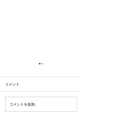
コメント
コメントを追加…
アルゴランドのポスト量
アルゴランド・
子暗号（PQC）ロードマ
子レジャー（台