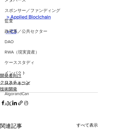
メタバース
スポンサー／ファンディング
＞Applied Bloclchain
監査
政府系／公共セクター
＞C3
DAO
RWA（現実資産）
ケーススタディ
インパクト
開発者向け
クロスチェーン
ステーキング
技術開発
AlgorandCan
AI
すべて表示
関連記事