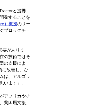
actorと提携
開発することを
cre）教授
のリー
ぐブロックチェ
必要がありま
在の技術ではそ
団の支援によ
本的に改善し、ひ
ムは、アルゴラ
思います」。
がアフリカやそ
、貧困層支援、