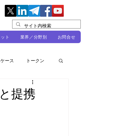
レット
業界／分野別
お問合せ
スケース
トークン
ルビオ・ミカリ
NFT
と提携
DeFi
ン
開発者向け