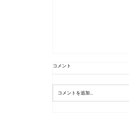
コメント
コメントを追加…
アルゴランド、2027年までの
広範な耐量子レジリエンス達
成を目標に設定