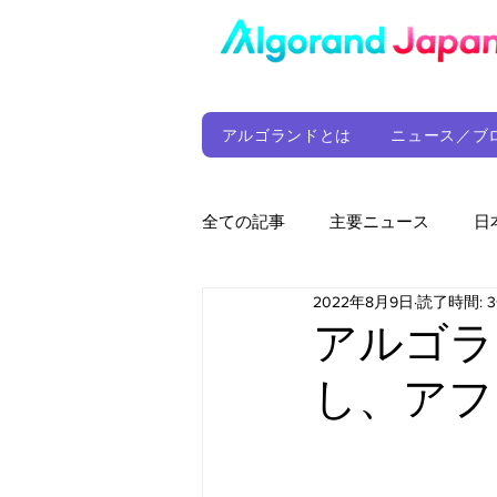
アルゴランドとは
ニュース／ブ
全ての記事
主要ニュース
日
2022年8月9日
読了時間: 
ウォレット
定期レポート
アルゴラ
し、アフ
ファンド
アルゴランド財団
サプライチェーン
ゲーム