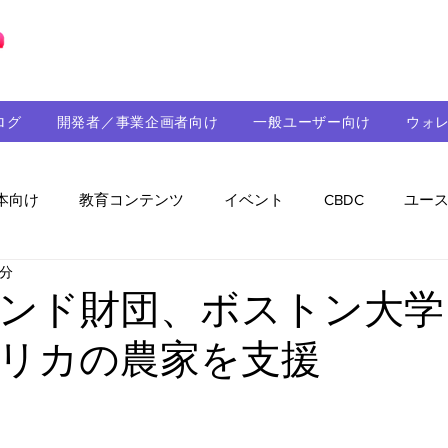
ブロックチェーンの「正解」を、日本へ。
ログ
開発者／事業企画者向け
一般ユーザー向け
ウォ
本向け
教育コンテンツ
イベント
CBDC
ユー
3分
助成金
パートナーシップ
ステーブルコイン
シ
ンド財団、ボストン大学
リカの農家を支援
持続可能性
メルマガ
技術開発
ガバナンス
音楽
教育
パートナー・ニュース
クロスチェー