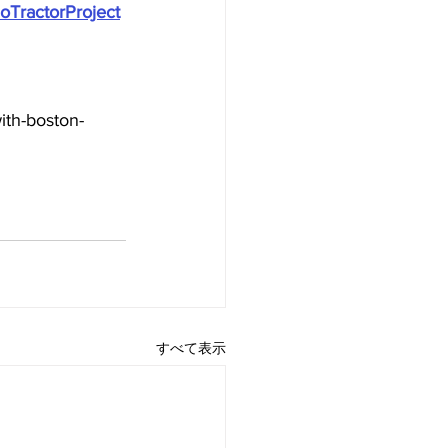
oTractorProject
th-boston-
すべて表示