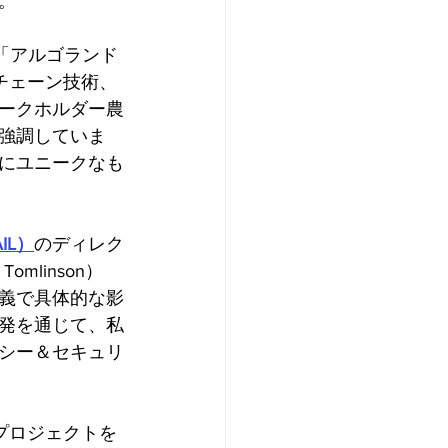
。
、「アルゴランド
クチェーン技術、
ークホルダー農
強調していま
にユニークなも
L）
のディレク
mlinson）
意義で具体的な影
発を通じて、私
シー＆セキュリ
プロジェクトを