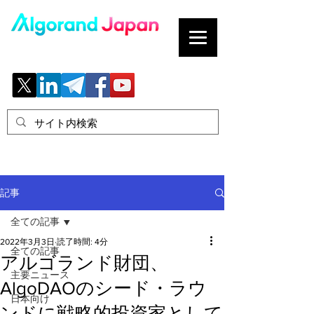
ブロックチェーンの「正解」を、日本へ。
記事
全ての記事
2022年3月3日
読了時間: 4分
全ての記事
アルゴランド財団、
主要ニュース
AlgoDAOのシード・ラウ
日本向け
ンドに戦略的投資家として