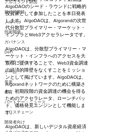
アルゴランド財団
AlgoDAOのシード・ラウンドに戦略的
持続可能性
投資家として参加したことを本日発表
します。AlgoDAOは、Algorandの次世
メルマガ
代分散型プライマリー・マーケット・
技術開発
インフラとWeb3アクセラレータです。
ガバナンス
AlgoDAOは、分散型プライマリー・マ
DeFi
ーケット・インフラへのアクセスを大
サプライチェーン
規模に提供することで、Web3資金調達
の経済的障壁をなくすことをミッショ
ゲーム
ンとして掲げています。AlgoDAOは、
音楽
Algorandネットワークのために構築さ
れ、初期段階の資金調達の機会を得る
教育
ためのアクセラレータ、ローンチパッ
パートナー・ニュース
ド、価格発見エンジンとして機能しま
クロスチェーン
す。
開発者向け
AlgoDAOは、新しいデジタル資産経済