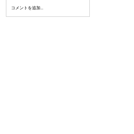
コメントを追加…
アルゴランドのポスト量
マルチシグ：人
子暗号（PQC）ロードマ
のセキュリティ
ップ