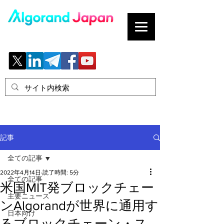
ブロックチェーンの「正解」を、日本へ。
記事
全ての記事
2022年4月14日
読了時間: 5分
全ての記事
米国MIT発ブロックチェー
主要ニュース
ンAlgorandが世界に通用す
日本向け
るブロックチェーン・ス