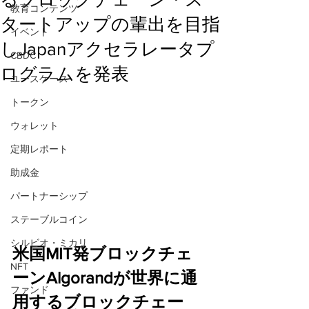
教育コンテンツ
タートアップの輩出を目指
イベント
しJapanアクセラレータプ
CBDC
ログラムを発表
ユースケース
トークン
ウォレット
定期レポート
助成金
パートナーシップ
ステーブルコイン
シルビオ・ミカリ
米国MIT発ブロックチェ
NFT
ーンAlgorandが世界に通
ファンド
用するブロックチェー