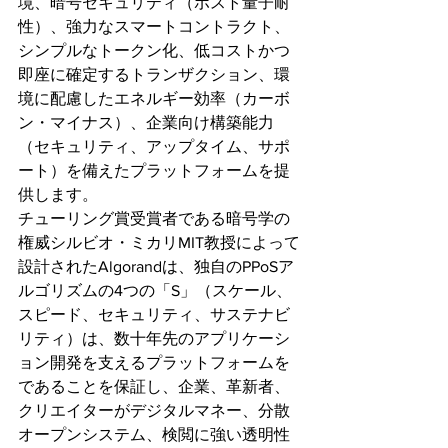
境、暗号セキュリティ（ポスト量子耐
性）、強力なスマートコントラクト、
シンプルなトークン化、低コストかつ
即座に確定するトランザクション、環
境に配慮したエネルギー効率（カーボ
ン・マイナス）、企業向け構築能力
（セキュリティ、アップタイム、サポ
ート）を備えたプラットフォームを提
供します。
チューリング賞受賞者である暗号学の
権威シルビオ・ミカリMIT教授によって
設計されたAlgorandは、独自のPPoSア
ルゴリズムの4つの「S」（スケール、
スピード、セキュリティ、サステナビ
リティ）は、数十年先のアプリケーシ
ョン開発を支えるプラットフォームを
であることを保証し、企業、革新者、
クリエイターがデジタルマネー、分散
オープンシステム、検閲に強い透明性