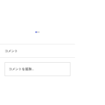
コメント
コメントを追加…
アルゴランドのポスト量
アルゴランド・
子暗号（PQC）ロードマ
子レジャー（台
ップ