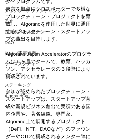
メタバース
タ・プログラムです。
東京を拠点にクロスボーダーで多様な
スポンサー／ファンディング
ブロックチェーン・プロジェクトを育
監査
成し、Algorandを使用した世界に通用
するブロックチェーン・スタートアッ
政府系／公共セクター
プの輩出を目指します。
DAO
RWA（現実資産）
Algorand Japan Acceleratorのプログラ
ムは６ヶ月のタームで、教育、ハッカ
ケーススタディ
ソン、アクセラレータの３段階により
インパクト
構成されています。
ステーキング
参加が認められたブロックチェーン・
AlgorandCan
スタートアップは、スタートアップ育
成や新規ビジネス創出で実績のある国
AI
内企業や、著名組織、専門家、
Algorand上で展開するプロジェクト
（DeFi、NFT、DAOなど）のファウン
ダーやCTOで構成されるメンター陣に