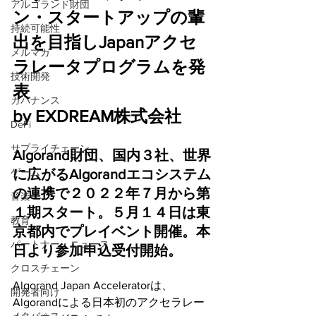
アルゴランド財団
ン・スタートアップの輩
持続可能性
出を目指しJapanアクセ
メルマガ
ラレータプログラムを発
技術開発
表
ガバナンス
by EXDREAM株式会社
DeFi
サプライチェーン
Algorand財団、国内３社、世界
に広がるAlgorandエコシステム
ゲーム
の連携で２０２２年７月から第
音楽
１期スタート。５月１４日は東
教育
京都内でプレイベント開催。本
パートナー・ニュース
日より参加申込受付開始。
クロスチェーン
Algorand Japan Acceleratorは、
開発者向け
Algorandによる日本初のアクセラレー