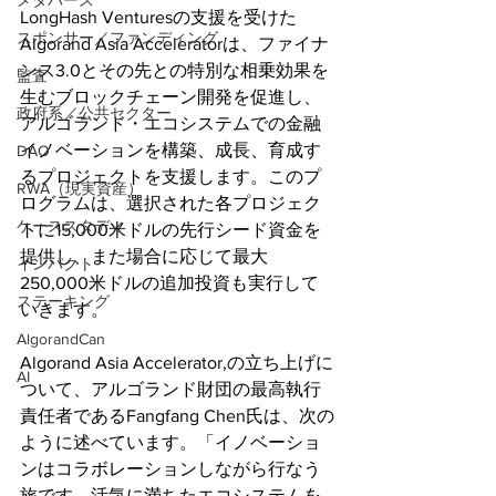
メタバース
LongHash Venturesの支援を受けた
スポンサー／ファンディング
Algorand Asia Acceleratorは、ファイナ
ンス3.0とその先との特別な相乗効果を
監査
生むブロックチェーン開発を促進し、
政府系／公共セクター
アルゴランド・エコシステムでの金融
イノベーションを構築、成長、育成す
DAO
るプロジェクトを支援します。このプ
RWA（現実資産）
ログラムは、選択された各プロジェク
ケーススタディ
トに15,000米ドルの先行シード資金を
提供し、また場合に応じて最大
インパクト
250,000米ドルの追加投資も実行して
ステーキング
いきます。
AlgorandCan
Algorand Asia Accelerator,の立ち上げに
AI
ついて、アルゴランド財団の最高執行
責任者であるFangfang Chen氏は、次の
ように述べています。「イノベーショ
ンはコラボレーションしながら行なう
旅です。活気に満ちたエコシステムを