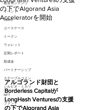
教育コンテンツ
の下でAlgorand Asia
イベント
Acceleratorを開始
CBDC
ユースケース
トークン
ウォレット
定期レポート
助成金
パートナーシップ
ステーブルコイン
アルゴランド財団と
シルビオ・ミカリ
Borderless Capitalが
NFT
LongHash Venturesの支援
ファンド
の下でAlgorand Asia 