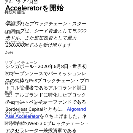
アルゴランド財団
Acceleratorを開始
持続可能性
メルマガ
承認されたブロックチェーン・スター
トアップは、シード資金として15,000
技術開発
米ドル、また追加投資として最大
ガバナンス
250,000米ドルを受け取ります
DeFi
サプライチェーン
シンガポール - 2020年6月8日 - 世界初
ゲーム
のオープンソースでパーミッションレ
スの純粋なPoSブロックチェーン・プロ
音楽
トコル管理者であるアルゴランド財団
教育
は、アルゴランドに特化したブロック
チェーン・ベンチャーファンドである
パートナー・ニュース
Borderless Capitalとともに、
Algorand 
クロスチェーン
Asia Accelerator
を立ち上げました。ネ
開発者向け
イティブのWeb 3.0ブロックチェーン・
アクセラレーター兼投資家である