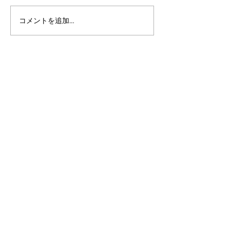
コメントを追加…
アルゴランドのポスト量
アルゴランドでE
子暗号（PQC）ロードマ
レットが利用可
ップ
xChain Account
MetaMask、Rab
Coinbase Wal
始