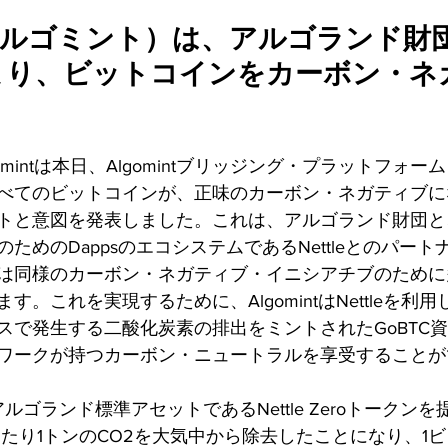
t（アルゴミント）は、アルゴランド財団と
より、ビットコインをカーボン・ネ
 Algomintは本日、Algomintブリッジング・プラットフ
べてのビットコインが、正味のカーボン・ネガティブに
トと意図を発表しました。これは、アルゴランド財団と
ためのDappsのエコシステムであるNettleとのパー
は同様のカーボン・ネガティブ・イニシアチブのために
す。これを実現するために、AlgomintはNettleを利
スで発生する二酸化炭素の排出をミントされたGoBTC
ワークが持つカーボン・ニュートラルを享受することが
intにアルゴランド標準アセットであるNettle Zeroトーク
は、1個あたり1トンのCO2を大気中から除去したことになり、