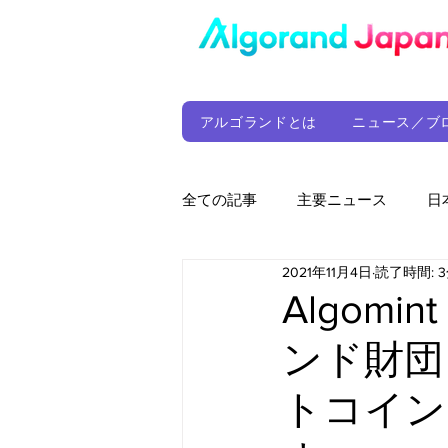
アルゴランドとは
ニュース／ブ
全ての記事
主要ニュース
日
2021年11月4日
読了時間: 
ウォレット
定期レポート
Algom
ンド財団
ファンド
アルゴランド財団
トコイン
サプライチェーン
ゲーム