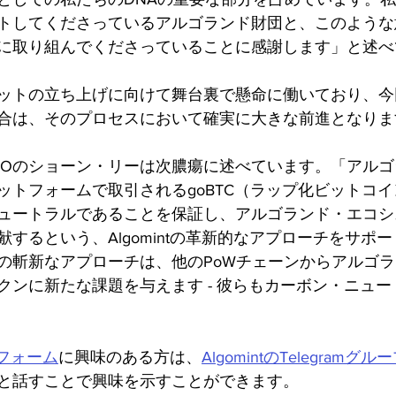
トしてくださっているアルゴランド財団と、このような
に取り組んでくださっていることに感謝します」と述べ
ットの立ち上げに向けて舞台裏で懸命に働いており、今
合は、そのプロセスにおいて確実に大きな前進となりま
EOのショーン・リーは次膿瘍に述べています。「アル
ットフォームで取引されるgoBTC（ラップ化ビットコ
ュートラルであることを保証し、アルゴランド・エコシ
するという、Algomintの革新的なアプローチをサポ
の斬新なアプローチは、他のPoWチェーンからアルゴ
クンに新たな課題を与えます - 彼らもカーボン・ニュ
トフォーム
に興味のある方は、
AlgomintのTelegramグル
と話すことで興味を示すことができます。