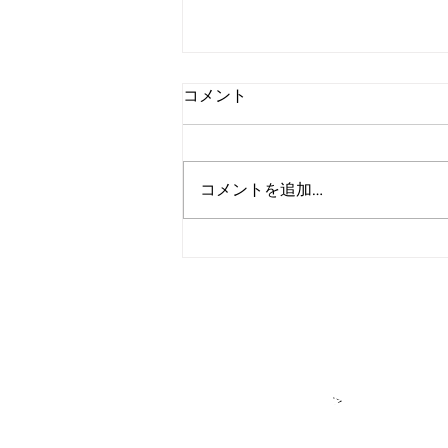
コメント
コメントを追加…
アルゴランド、2027年までの
広範な耐量子レジリエンス達
成を目標に設定
＞各種お問い合
​＞
★アルゴラン