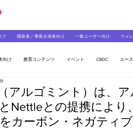
ブロックチェーンの「正解」を、日本へ。
ログ
開発者／事業企画者向け
一般ユーザー向け
ウォ
本向け
教育コンテンツ
イベント
CBDC
ユー
3分
助成金
パートナーシップ
ステーブルコイン
シ
int（アルゴミント）は、
とNettleとの提携によ
持続可能性
メルマガ
技術開発
ガバナンス
をカーボン・ネガティブ
音楽
教育
パートナー・ニュース
クロスチェー