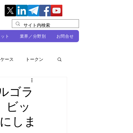
レット
業界／分野別
お問合せ
スケース
トークン
ルビオ・ミカリ
NFT
アルゴラ
り、ビッ
DeFi
にしま
ン
開発者向け