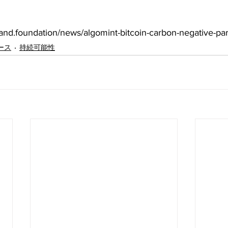
d.foundation/news/algomint-bitcoin-carbon-negative-par
ース
持続可能性