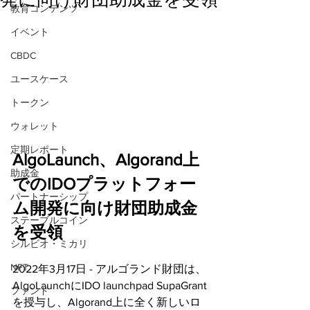
教育コンテンツ
イベント
CBDC
ユースケース
トークン
ウォレット
定期レポート
AlgoLaunch、Algorand上
助成金
でのIDOプラットフォー
パートナーシップ
ム開発に向け財団助成金
ステーブルコイン
を受領
シルビオ・ミカリ
NFT
2022年3月17日 - アルゴランド財団は、
AlgoLaunchにIDO launchpad SupaGrant
ファンド
を授与し、Algorand上に全く新しいロ