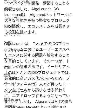
アルゴランド財団
ーンチパッドを開発・構築することを
発表しました。AlgoLaunch IDO 
持続可能性
launchpadは、Algorandネットワークに
メルマガ
大きな可能性を持つ堅実なプロジェク
技術開発
トを誘致し、エコシステムを成長させ
る役割を担います。
ガバナンス
DeFi
AlgoLaunchは、これまでのIDOプラッ
トフォームにおけるユーザーエクスペ
サプライチェーン
リエンスに関する問題を解決すること
ゲーム
を目的としています。その一つが、ト
ークンの請求方法です。イーサリアム
音楽
上のほとんどのIDOプロジェクトでは、
教育
必然的に高いガス代がかかるため、プ
パートナー・ニュース
ラットフォームは、人々が買ったトー
クンをプールから請求させる代わり
クロスチェーン
に、エアドロップするようになってい
開発者向け
ました。しかし、AlgorandはMITの暗号
専門家Silvio Micaliによって設計され、