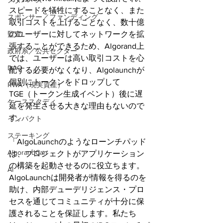
メタバース
スピードを犠牲にすることなく、また
スポンサー／ファンディング
取引コストを上げることなく、数十億
監査
のユーザーに対してネットワークを拡
張することができるため、Algorand上
政府系／公共セクター
では、ユーザーは高い取引コストを心
DAO
配する必要がなくなり、Algolaunchが
個別にトークンをドロップして
RWA（現実資産）
TGE（トークン生成イベント）後に遅
ケーススタディ
延を発生させる大きな理由もないので
す。
インパクト
ステーキング
「AlgoLaunchのようなローンチパッド
AlgorandCan
は、プロジェクトがアプリケーション
の構築を起動させるのに役立ちます。
AI
AlgoLaunchは開発者が情報を得るのを
助け、内部デューデリジェンス・プロ
セスを通じてコミュニティが十分に保
護されることを保証します。私たち