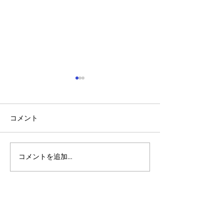
コメント
コメントを追加…
アルゴランドのポスト量
マルチシグ：人
子暗号（PQC）ロードマ
のセキュリティ
ップ