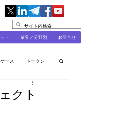
レット
業界／分野別
お問合せ
スケース
トークン
ルビオ・ミカリ
NFT
ェクト
DeFi
ン
開発者向け