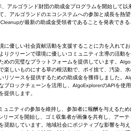
 - 昨年、アルゴランド財団の助成金プログラムを開始して
て、アルゴランドのエコシステムへの参加と成長を熱望
o Cleanupが最新の助成金受領者であることを発表でき
境に優しい社会貢献活動を支援することに力を入れてお
よりクリーンで環境に優しいコミュニティ主導の活動を
めの完璧なプラットフォームを提供しています。Algo Cl
で楽しいものにする草の根活動で、ポイ捨て、汚染、水
リソースを提供するための助成金を獲得しました。Algo C
ブロックチェーンを活用し、AlgoExplorerのAPIを
を提供します。
upは、コミュニティの参加を維持し、参加者に報酬を与えるた
Tシリーズを開始し、ゴミ収集者が画像を共有し、アーテ
を奨励しています。地域社会にポジティブな影響を与え