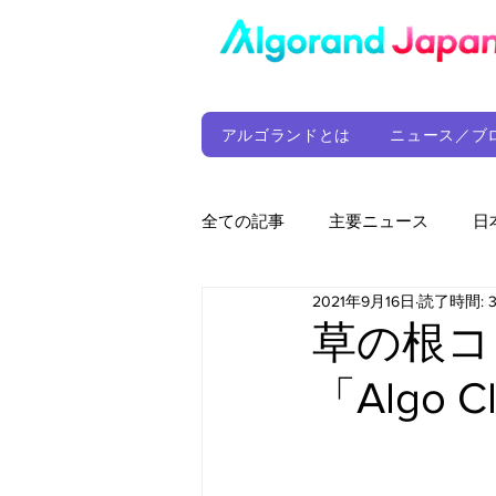
アルゴランドとは
ニュース／ブ
全ての記事
主要ニュース
日
2021年9月16日
読了時間: 
ウォレット
定期レポート
草の根コ
「Algo
ファンド
アルゴランド財団
サプライチェーン
ゲーム