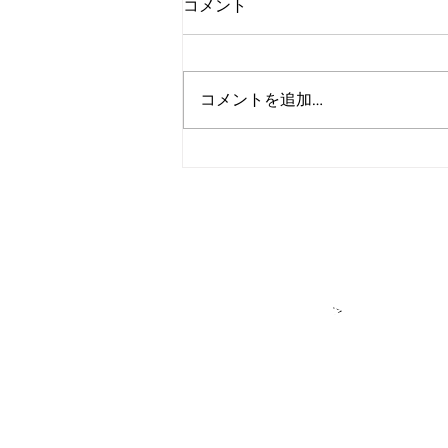
コメント
コメントを追加…
アルゴランド、2027年までの
広範な耐量子レジリエンス達
成を目標に設定
＞各種お問い合
​＞
★アルゴラン
アルゴランド・ジャパンはパブリ
DeFiをはじめ多様なプロジェク
せん。アルゴランドもしくはアル
＊ユーザーの皆様へ：私たちが「