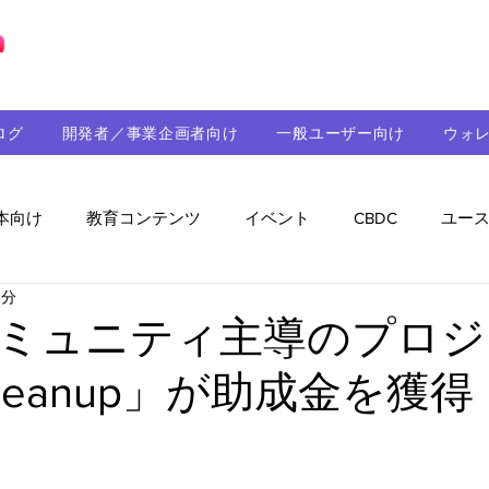
ブロックチェーンの「正解」を、日本へ。
ログ
開発者／事業企画者向け
一般ユーザー向け
ウォ
本向け
教育コンテンツ
イベント
CBDC
ユー
3分
助成金
パートナーシップ
ステーブルコイン
シ
ミュニティ主導のプロジ
 Cleanup」が助成金を獲得
持続可能性
メルマガ
技術開発
ガバナンス
音楽
教育
パートナー・ニュース
クロスチェー