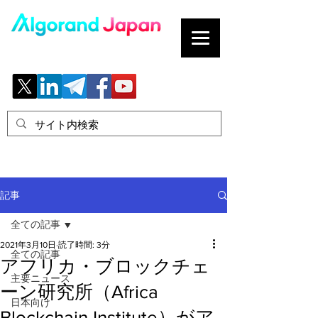
ブロックチェーンの「正解」を、日本へ。
記事
全ての記事
2021年3月10日
読了時間: 3分
全ての記事
アフリカ・ブロックチェ
主要ニュース
ーン研究所（Africa
日本向け
Blockchain Institute）がア