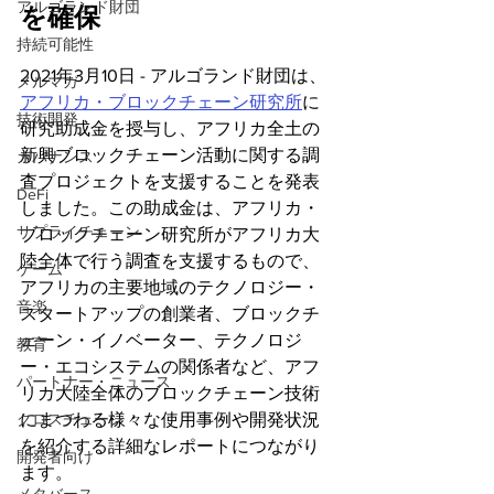
アルゴランド財団
を確保
持続可能性
2021年3月10日 - アルゴランド財団は、
メルマガ
アフリカ・ブロックチェーン研究所
に
技術開発
研究助成金を授与し、アフリカ全土の
新興ブロックチェーン活動に関する調
ガバナンス
査プロジェクトを支援することを発表
DeFi
しました。この助成金は、アフリカ・
サプライチェーン
ブロックチェーン研究所がアフリカ大
陸全体で行う調査を支援するもので、
ゲーム
アフリカの主要地域のテクノロジー・
音楽
スタートアップの創業者、ブロックチ
ェーン・イノベーター、テクノロジ
教育
ー・エコシステムの関係者など、アフ
パートナー・ニュース
リカ大陸全体のブロックチェーン技術
クロスチェーン
にまつわる様々な使用事例や開発状況
を紹介する詳細なレポートにつながり
開発者向け
ます。