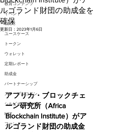
教育コンテンツ
ルゴランド財団の助成金を
イベント
確保
CBDC
更新日：
2023年1月6日
ユースケース
トークン
ウォレット
定期レポート
助成金
パートナーシップ
ステーブルコイン
アフリカ・ブロックチェ
シルビオ・ミカリ
ーン研究所（Africa 
NFT
Blockchain Institute）がア
ファンド
ルゴランド財団の助成金