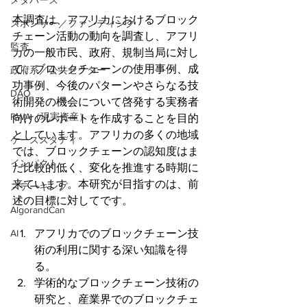
メタバース
本調査は、アフリカにおけるブロック
スポンサー／ファンディング
チェーン活動の動向を調査し、アフリ
監査
カの一般市民、政府、規制当局に対し
て、ブロックチェーンの使用事例、成
政府系／公共セクター
功事例、今後のパターンやさらなる技
DAO
術開発の機会について啓発する実務者
RWA（現実資産）
向けのレポートを作成することを目的
としています。アフリカの多くの地域
ケーススタディ
では、ブロックチェーンの認知度はま
インパクト
だ比較的低く、変化を推進する時期に
来ています。本研究が目指すのは、前
ステーキング
述の目標に対してです。
AlgorandCan
AI
アフリカでのブロックチェーン技
術の利用に関する深い知識を得
る。
学術的なブロックチェーン技術の
研究と、産業界でのブロックチェ