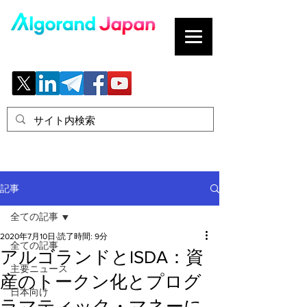
ブロックチェーンの「正解」を、日本へ。
記事
全ての記事
2020年7月10日
読了時間: 9分
全ての記事
アルゴランドとISDA：資
主要ニュース
産のトークン化とプログ
日本向け
ラマティック・マネーに