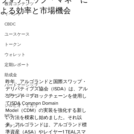
教育コンテンツ
よる効率と市場機会
イベント
CBDC
ユースケース
トークン
ウォレット
定期レポート
助成金
昨年、アルゴランドと国際スワップ・
パートナーシップ
デリバティブズ協会（ISDA）は、アル
ステーブルコイン
ゴランド・ブロックチェーンを使用し
てISDA Common Domain 
シルビオ・ミカリ
Model（CDM）の実装を強化する新し
NFT
い方法を模索し始めました。それ以
来、アルゴランドは、アルゴランド標
ファンド
準資産（ASA）やレイヤー1 TEALスマ