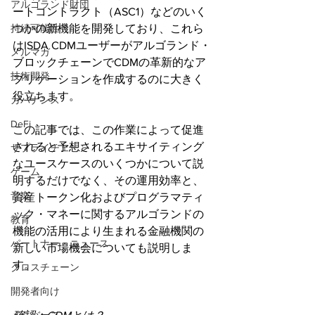
アルゴランド財団
ートコントラクト（ASC1）などのいく
つかの新機能を開発しており、これら
持続可能性
はISDA CDMユーザーがアルゴランド・
メルマガ
ブロックチェーンでCDMの革新的なア
技術開発
プリケーションを作成するのに大きく
役立ちます。
ガバナンス
DeFi
この記事では、この作業によって促進
されると予想されるエキサイティング
サプライチェーン
なユースケースのいくつかについて説
ゲーム
明するだけでなく、その運用効率と、
音楽
資産トークン化およびプログラマティ
ック・マネーに関するアルゴランドの
教育
機能の活用により生まれる金融機関の
パートナー・ニュース
新しい市場機会についても説明しま
す。
クロスチェーン
開発者向け