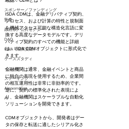
確認：CDMとは？
メタバース
スポンサー／ファンディング
ISDA CDMは、金融デリバティブ契約、
監査
プロセス、および計算の特性と規制面
を機械アクセス可能な構造化言語に変
政府系／公共セクター
換する高度なデータモデルです。デリ
DAO
バティブ契約のすべての機能と詳細
は、ISDA CDMオブジェクトに形式化で
RWA（現実資産）
きます。
ケーススタディ
インパクト
金融機関は通常、金融イベントと商品
に独自の表現を使用するため、企業間
ステーキング
の相互運用性は非常に非効率的です。
AlgorandCan
逆に、契約の標準化された表現によ
り、金融機関はスケーラブルな自動化
AI
ソリューションを開発できます。
CDMオブジェクトから、開発者はデー
タの保存と転送に適したシリアル化さ