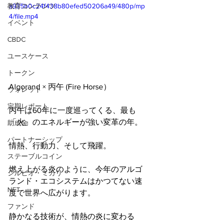
教育コンテンツ
a935b0c24f438b80efed50206a49/480p/mp
4/file.mp4
イベント
CBDC
ユースケース
トークン
Algorand × 丙午 (Fire Horse）
ウォレット
定期レポート
丙午は60年に一度巡ってくる、最も
「火」のエネルギーが強い変革の年。
助成金
パートナーシップ
情熱、行動力、そして飛躍。
ステーブルコイン
燃え上がる炎のように、今年のアルゴ
シルビオ・ミカリ
ランド・エコシステムはかつてない速
NFT
度で世界へ広がります。
ファンド
静かなる技術が、情熱の炎に変わる