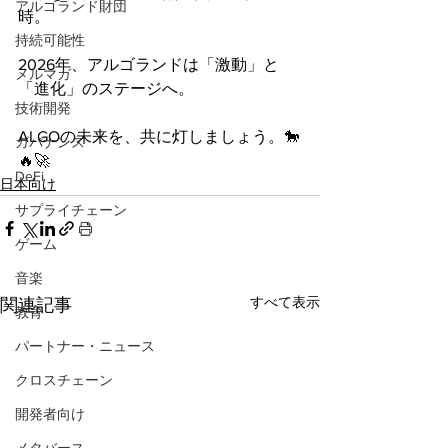
アルゴランド財団
時。
持続可能性
2026年、アルゴランドは「激動」と
メルマガ
「進化」のステージへ。
技術開発
ALGOの未来を、共に灯しましょう。🐎
ガバナンス
🔥🚀
DeFi
日本向け
サプライチェーン
ゲーム
音楽
すべて表示
関連記事
教育
パートナー・ニュース
クロスチェーン
開発者向け