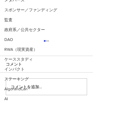
メタバース
スポンサー／ファンディング
監査
政府系／公共セクター
DAO
RWA（現実資産）
ケーススタディ
コメント
インパクト
ステーキング
コメントを追加…
生活を変えるブロックチ
透明な世界に「
AlgorandCan
ェーン。「数千兆円市場
部屋」を。アル
AI
への扉が開く実世界資産
のプライバシー
（RWA）」の最前線
ー革命