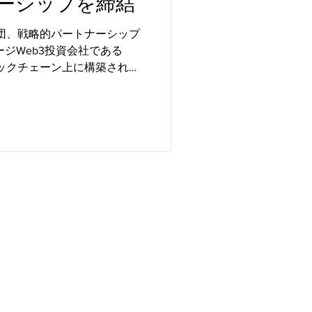
ーシップを締結
ド財団、戦略的パートナーシップ
ン
開発者向け
ージWeb3投資会社である
ndブロックチェーン上に構築された
長を支援するため、アルゴラ
を発表した。...
ights (c) Algorand Japan
>Algorand Foundation
推進をミッションとしています。
などは一切行いませんし関与しま