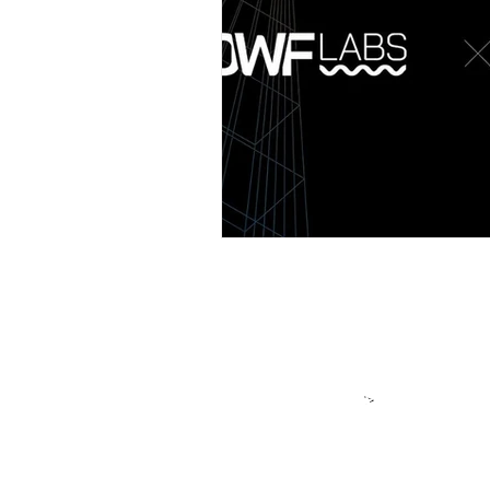
サプライチェーン
ゲーム
メタバース
スポンサー／フ
＞各種お問い合
​＞
★アルゴラン
アルゴランド・ジャパンはパブリ
DeFiをはじめ多様なプロジェク