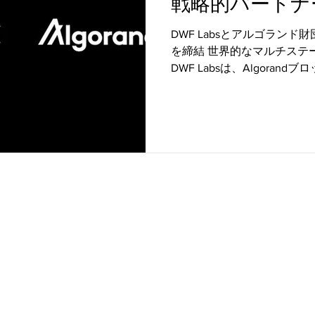
戦略的パートナ
DWF Labsとアルゴラン
音楽
教育
パートナー・ニュース
クロスチェー
を締結 世界的なマルチステ
DWF Labsは、Algora
エコシステムの健全性と成
ァンディング
ンド財団とのパートナーシップ
Copyr
わせはこちらからお気軽にどうぞ
ド公式サイト（英語）はこちら
＞Algorand Technologies.
ック・ブロックチェーン「アルゴランド」の日本における利活用の
トやアプリケーションの紹介は行いますが、トークン売買や投資勧誘