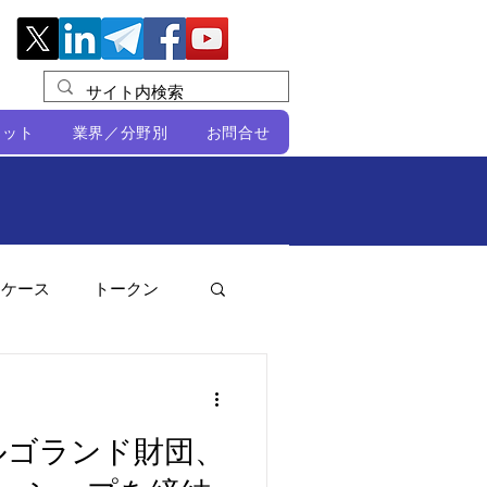
レット
業界／分野別
お問合せ
スケース
トークン
ルビオ・ミカリ
NFT
とアルゴランド財団、
DeFi