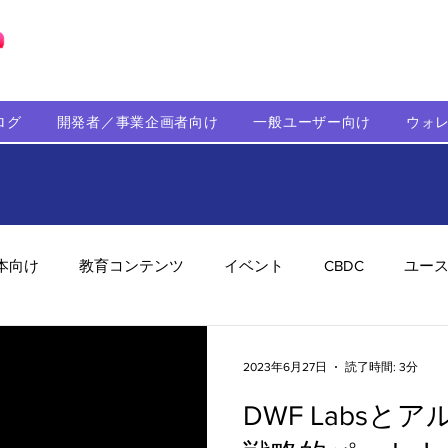
ブロックチェーンの「正解」を、日本へ。
ログ
開発者／事業企画者向け
一般ユーザー向け
ウォ
本向け
教育コンテンツ
イベント
CBDC
ユー
助成金
パートナーシップ
ステーブルコイン
シ
2023年6月27日
読了時間: 3分
DWF Labs
持続可能性
メルマガ
技術開発
ガバナンス