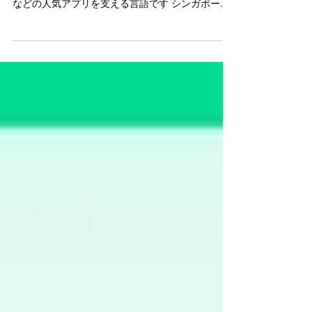
チェーンに
Pythonは世界中で1,000万人以上のソフトウェア開
発者に使用されており、Instagram、Spotify、Uber
などの人気アプリを支える言語です シンガポール -
2024年3月27日 - PR Newswire -...