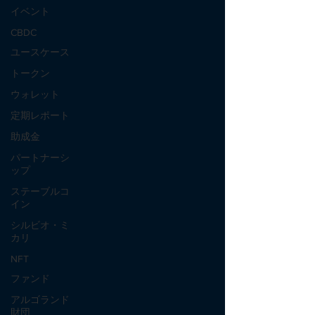
イベント
CBDC
ユースケース
トークン
ウォレット
定期レポート
助成金
パートナーシ
ップ
ステーブルコ
イン
シルビオ・ミ
カリ
NFT
ファンド
アルゴランド
財団