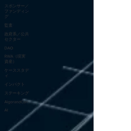
スポンサー／
ファンディン
グ
監査
政府系／公共
セクター
DAO
RWA（現実
資産）
ケーススタデ
ィ
インパクト
ステーキング
AlgorandCan
AI