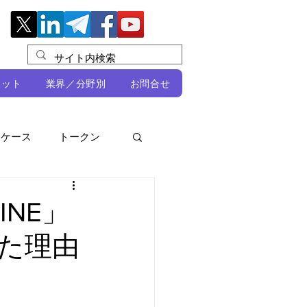
レット
業界／分野別
お問合せ
スケース
トークン
ルビオ・ミカリ
NFT
NE」
した理由
DeFi
ン
開発者向け