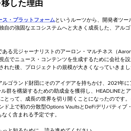
足を移した理由
ース・プラットフォーム
というルーツから、開発者ツー
独自の強固なエコシステムへと大きく成長した、アルゴ
者である元ジャーナリストのアーロン・マルチネス（Aaron Ma
視点でニュース・コンテンツを生成するために会社を設
された後、プロジェクトの規模が大きくなっていきまし
ムはアルゴランド財団にそのアイデアを持ちかけ、2021年
ツール群を構築するための助成金を獲得し、HEADLINE
にとって、成長の世界を切り開くことになったのです。
上で初の分散型Options VaultsとDeFiデリバティ
間もなく含まれる予定です。
みをもっと知るために、読み進めてください。