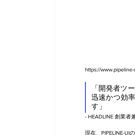
https://www.pipeline-
「開発者ツ
迅速かつ効
す」
- HEADLINE 創
現在、PIPELINE-