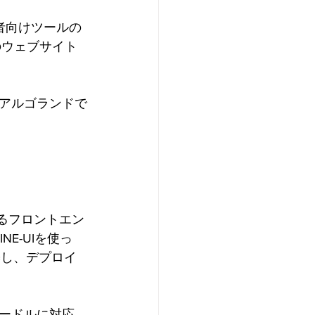
発者向けツールの
のウェブサイト
アルゴランドで
るフロントエン
E-UIを使っ
築し、デプロイ
ードルに対応