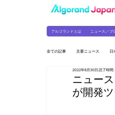
アルゴランドとは
ニュース／ブ
全ての記事
主要ニュース
日
2022年8月30日
読了時間:
ウォレット
定期レポート
ニュース
が開発ツ
ファンド
アルゴランド財団
サプライチェーン
ゲーム