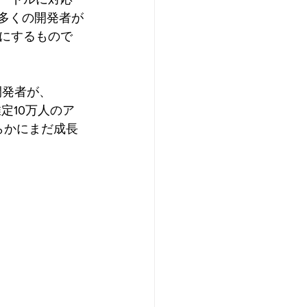
り多くの開発者が
にするもので
開発者が、
推定10万人のア
らかにまだ成長