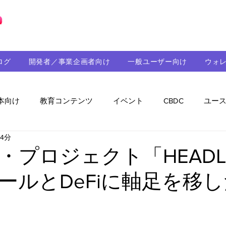
ブロックチェーンの「正解」を、日本へ。
ログ
開発者／事業企画者向け
一般ユーザー向け
ウォ
本向け
教育コンテンツ
イベント
CBDC
ユー
 4分
助成金
パートナーシップ
ステーブルコイン
シ
・プロジェクト「HEADLI
ールとDeFiに軸足を移
持続可能性
メルマガ
技術開発
ガバナンス
音楽
教育
パートナー・ニュース
クロスチェー