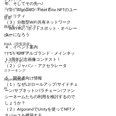
メタバース
年、そしてその先へ!
スポンサー／ファンディング
（２）AlgoDAO - Fleet Elite NFTのユー
ティリティ
監査
（３）分散型WiFi共有ネットワーク
政府系／公共セクター
「WAYRU」ホットスポット・オペレー
ターになろう
DAO
RWA（現実資産）
４．イベント案内
ケーススタディ
（１）6.19 アルゴランド・メインネッ
ト3周年記念画像コンテスト！
インパクト
（２）ジャパン・アクセラレータ
ステーキング
５．開発者向け情報
AlgorandCan
（１）なぜL2/ロールアップ/サイドチェ
AI
ーン/サブネット/パラチェーン/ファン
シーネームたちの利用を検討するので
しょうか？
（２）AlgorandでUnityを使ってNFTメ
タバースを構築する