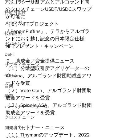
（１）イーサリアムとアルゴランド間
アルゴランド財団
のクロスチェーンUSDT/USDCスワップ
持続可能性
が可能に
メルマガ
（２）NFTプロジェクト
「PoppinPuffins」、テラからアルゴラ
技術開発
ンドにお引越し記念の日本限定仕様
ガバナンス
NFTプレゼント・キャンペーン
DeFi
２．助成金／資金提供ニュース
サプライチェーン
（１）分散型取引所アグリゲーターの
ゲーム
Althena、アルゴランド財団助成金アワ
ードを受賞
音楽
（２）Vote Coin、アルゴランド財団助
教育
成金アワードを受賞
（３）Spindle ASA、アルゴランド財団
パートナー・ニュース
助成金アワードを受賞
クロスチェーン
３．パートナー・ニュース
開発者向け
（１）Tinymanのアップデート、2022