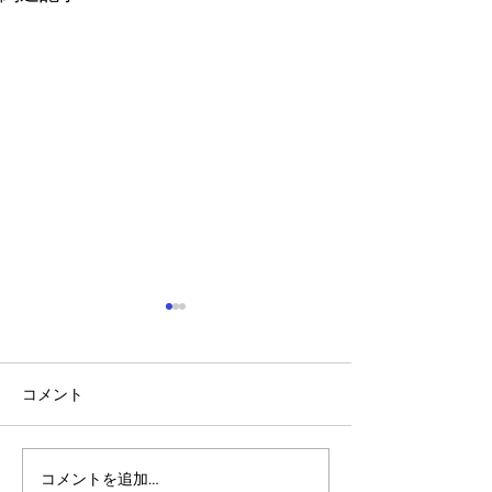
コメント
コメントを追加…
「脳」を持ったブロック
生活を変えるブ