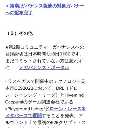
＞第1期ガバナンス報酬の対象ガバナー
への配布完了
（３）その他
★第2期コミュニティ・ガバナンスへの
登録締切は日本時間1月8日01:00です。
まだコミットされていない方は忘れず
に！　
＞ガバナンス・ポータル
- ラスベガスで開催中のテクノロジー見
本市CES2022において、DRL（ドロー
ン・レーシング・リーグ）とHivemind 
Cappuralのゲーム関連会社である
xPlayground Labsが
ドローン・レースを
メタバースで展開
することを発表。ア
ルゴランド上で最初のP2Eクリプト・ス