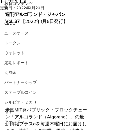
教育コンテンツ
更新日：
2022年1月20日
イベント
週刊アルゴランド・ジャパン
Vol. 37 
【2022年1月6日発行】
CBDC
ユースケース
トークン
ウォレット
定期レポート
助成金
パートナーシップ
ステーブルコイン
シルビオ・ミカリ
米国MIT発パブリック・ブロックチェー
NFT
ン「アルゴランド（Algorand）」の最
ファンド
新情報プラスαを毎週木曜日にお届けし