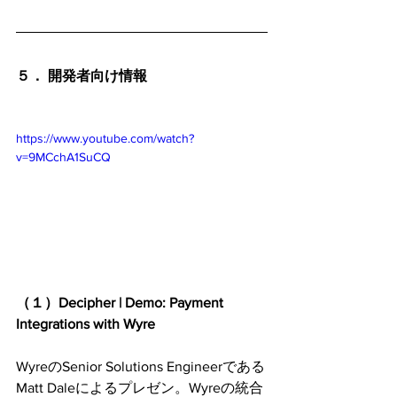
５． 開発者向け情報
https://www.youtube.com/watch?
v=9MCchA1SuCQ
（１）Decipher | Demo: Payment 
Integrations with Wyre
WyreのSenior Solutions Engineerである
Matt Daleによるプレゼン。Wyreの統合