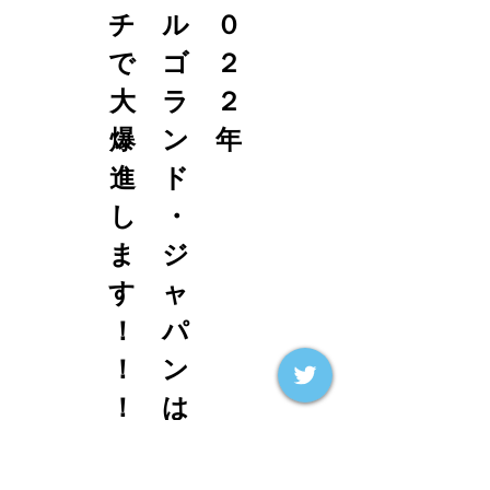
チ　ル　０
で　ゴ　２
大　ラ　２
爆　ン　年
進　ド　　
し　・　　
ま　ジ　　
す　ャ　　
！　パ　　
！　ン　　
！　は　　