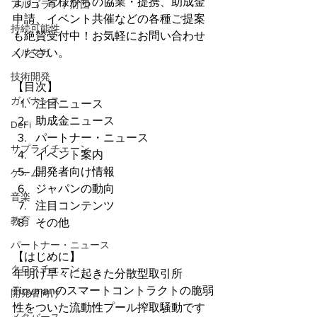
ます。皆様からの協業・提携、助成金
アルゴランド財団
申請、イベント共催などの各種ご提案
持続可能性
も絶賛受付中！お気軽にお問い合わせ
メルマガ
ください。
技術開発
【目次】
ガバナンス
注目ニュース
助成金ニュース
DeFi
パートナー・ニュース
サプライチェーン
イベント案内
開発者向け情報
ゲーム
ジャパンの動向
音楽
注目コンテンツ
教育
その他
パートナー・ニュース
【はじめに】
クロスチェーン
年明け早々に起きた分散型取引所
Tinymanのスマートコントラクトの脆弱
開発者向け
性をついた流動性プール搾取騒動です