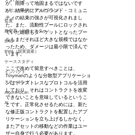
メタバース
が、雨降って地固まるではないです
スポンサー／ファンディング
が、結果的にアルゴランド・コミュニ
ティの結束の強さが可視化されまし
監査
た。また、流動性プールにロックされ
政府系／公共セクター
ていた総額もターゲットとなったプー
ルもまだそれほど大きな規模ではなか
DAO
ったため、ダメージは最小限で済んで
RWA（現実資産）
います。
ケーススタディ
ここで改めて留意すべきことは、
インパクト
Tinymanのような分散型アプリケーショ
ステーキング
ンはトラストレスなプロトコルを活用
しており、それはコントラクトを改変
AlgorandCan
できないことを意味しているというこ
AI
とです。正常化させるためには、新た
な修正版コントラクトを配置したアプ
リケーションを立ち上げるしかなく、
またアセットの移動などの作業はユー
ザー自身で行う必要があります。