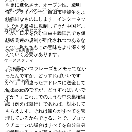
メタバース
を更に進化させ、オープン性、透明
スポンサー／ファンディング
性、プライバシー、自由市場競争をよ
り強固なものにします。インターネッ
監査
トでさえ厳格に規制してきた中国どこ
政府系／公共セクター
ろか、日本を含む自由主義陣営でも仮
DAO
想通関連の規制が強化されつつあるな
かで、私たちもこの意味をより深く考
RWA（現実資産）
えていく必要があります。
ケーススタディ
「25語のパスフレーズをメモってなか
インパクト
ったんですが、どうすればいいです
ステーキング
か？」「間違ったアドレスに送金して
しまったのですが、どうすればいいで
AlgorandCan
すか？」これまでのような中央集権組
AI
織（例えば銀行）であれば、対応して
もらえます。それは彼らがずべてを管
理しているからできることで、ブロッ
クチェーンの場合はすべてを自分自身