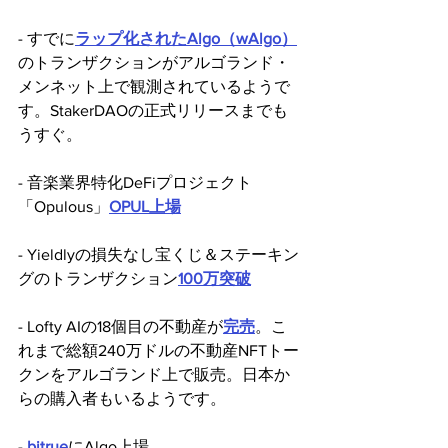
- すでに
ラップ化されたAlgo（wAlgo）
のトランザクションがアルゴランド・
メンネット上で観測されているようで
す。StakerDAOの正式リリースまでも
うすぐ。
- 音楽業界特化DeFiプロジェクト
「Opulous」
OPUL上場
- Yieldlyの損失なし宝くじ＆ステーキン
グのトランザクション
100万突破
- Lofty AIの18個目の不動産が
完売
。こ
れまで総額240万ドルの不動産NFTトー
クンをアルゴランド上で販売。日本か
らの購入者もいるようです。
- 
bitrue
にAlgo上場