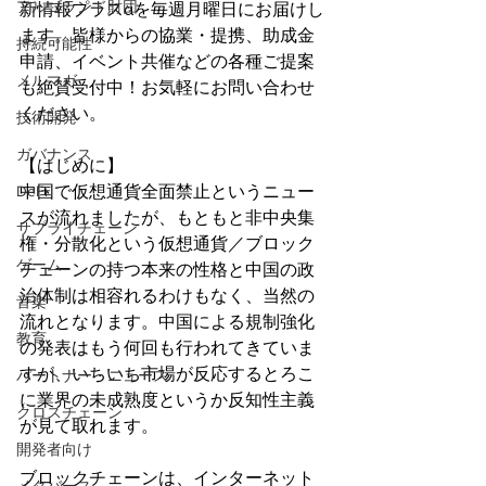
アルゴランド財団
新情報プラスαを毎週月曜日にお届けし
ます。皆様からの協業・提携、助成金
持続可能性
申請、イベント共催などの各種ご提案
メルマガ
も絶賛受付中！お気軽にお問い合わせ
ください。
技術開発
ガバナンス
【はじめに】
DeFi
中国で仮想通貨全面禁止というニュー
スが流れましたが、もともと非中央集
サプライチェーン
権・分散化という仮想通貨／ブロック
ゲーム
チェーンの持つ本来の性格と中国の政
治体制は相容れるわけもなく、当然の
音楽
流れとなります。中国による規制強化
教育
の発表はもう何回も行われてきていま
すが、いちいち市場が反応するとろこ
パートナー・ニュース
に業界の未成熟度というか反知性主義
クロスチェーン
が見て取れます。
開発者向け
ブロックチェーンは、インターネット