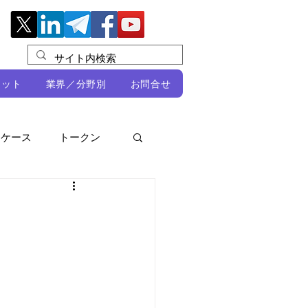
レット
業界／分野別
お問合せ
スケース
トークン
ルビオ・ミカリ
NFT
DeFi
ン
開発者向け