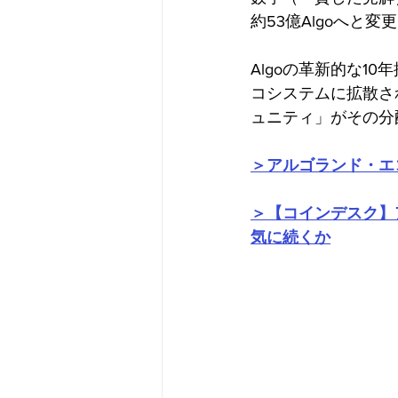
約53億Algoへと
Algoの革新的な10
コシステムに拡散さ
ュニティ」がその分
＞アルゴランド・エ
＞【コインデスク】
気に続くか