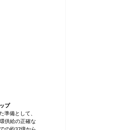
ップ
けた準備として、
環供給の正確な
での約37億から