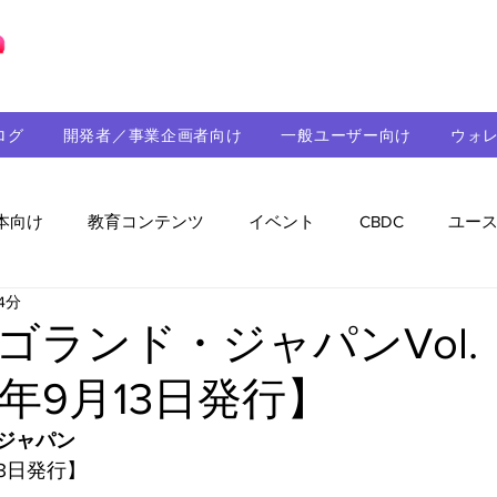
ブロックチェーンの「正解」を、日本へ。
ログ
開発者／事業企画者向け
一般ユーザー向け
ウォ
本向け
教育コンテンツ
イベント
CBDC
ユー
4分
助成金
パートナーシップ
ステーブルコイン
シ
ゴランド・ジャパンVol.
21年9月13日発行】
持続可能性
メルマガ
技術開発
ガバナンス
ジャパン
13日発行】
音楽
教育
パートナー・ニュース
クロスチェー