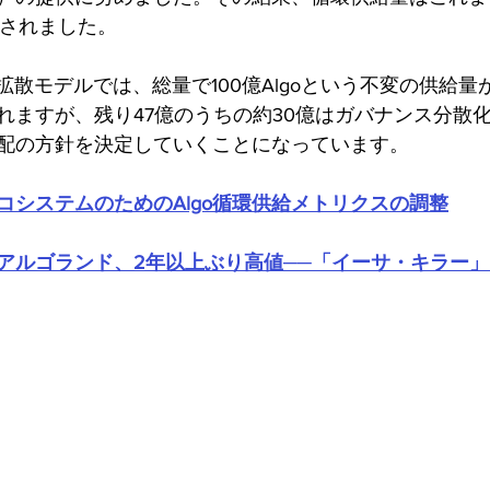
変更されました。
年拡散モデルでは、総量で100億Algoという不変の供給量
れますが、残り47億のうちの約30億はガバナンス分散
配の方針を決定していくことになっています。
コシステムのためのAlgo循環供給メトリクスの調整
アルゴランド、2年以上ぶり高値──「イーサ・キラー