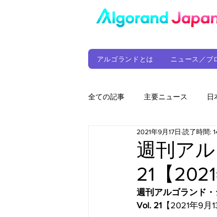
アルゴランドとは
ニュース／ブ
全ての記事
主要ニュース
日
2021年9月17日
読了時間: 1
ウォレット
定期レポート
週刊アル
21【20
ファンド
アルゴランド財団
週刊アルゴランド・
Vol. 21
【2021年9月
サプライチェーン
ゲーム