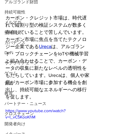
アルゴランド財団
持続可能性
カーボン・クレジット市場は、時代遅
メルマガ
れで縦割り型の検証システムが数多く
存在していることで苦しんでいます。
技術開発
カーボン市場に焦点を当てたテクノロ
ガバナンス
ジー企業である
Ureca
は、アルゴラン
DeFi
ド・ブロックチェーンをIoTや機械学習
と組み合わせることで、カーボン・デ
サプライチェーン
ータの収集に新たなレベルの透明性を
ゲーム
もたらしています。Urecaは、個人や家
庭がカーボン市場に参加する機会を創
音楽
出し、持続可能なエネルギーへの移行
教育
を促します。
パートナー・ニュース
https://www.youtube.com/watch?
クロスチェーン
v=l_vC5KooKhM
開発者向け