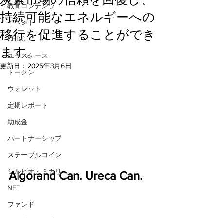
教育コンテンツ
持続可能なエネルギーへの
イベント
移行を促進することができ
CBDC
ます。
ユースケース
更新日：
2025年3月6日
トークン
ウォレット
定期レポート
助成金
パートナーシップ
ステーブルコイン
シルビオ・ミカリ
Algorand Can. Ureca Can.
NFT
ファンド