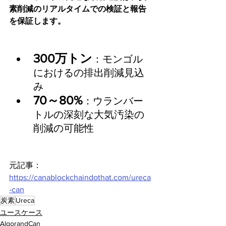
素削減のリアルタイムでの検証と報告
を保証します。
300万トン
：モンゴル
におけるの排出削減見込
み
70～80%
：ウランバー
トルの深刻な大気汚染の
削減の可能性
元記事：
https://canablockchaindothat.com/ureca
-can
炭素
Ureca
ユースケース
AlgorandCan