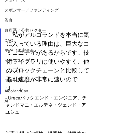
メタバース
スポンサー／ファンディング
監査
政府系／公共セクター
「私がアルゴランドを本当に気
DAO
に入っている理由は、巨大なコ
RWA（現実資産）
ミュニティがあるからです。技
術ライブラリは使いやすく、他
ケーススタディ
のブロックチェーンと比較して
インパクト
取引速度が非常に速いので
ステーキング
す。」
AlgorandCan
- Urecaバックエンド・エンジニア、チ
AI
ャンドマニ・エルデネ・ツェンド・ア
ユシュ