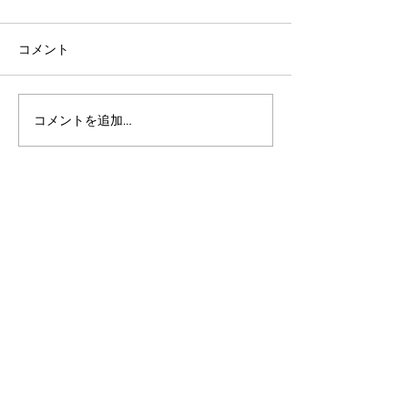
コメント
コメントを追加…
Bullfrog Power、アルゴラ
Wirexとアルゴ
ンドを活用した持続可能
携し、新たなUS
性証明書の発行を開始
ステーブルコイ
拡大 by Wirex Li