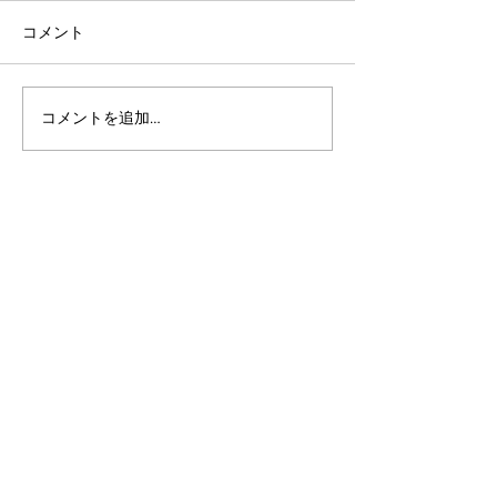
コメント
コメントを追加…
アルゴランドのポスト量
マルチシグ：人
子暗号（PQC）ロードマ
のセキュリティ
ップ