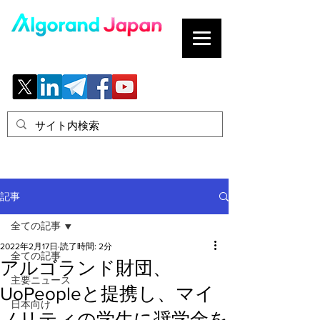
ブロックチェーンの「正解」を、日本へ。
記事
全ての記事
2022年2月17日
読了時間: 2分
全ての記事
アルゴランド財団、
主要ニュース
UoPeopleと提携し、マイ
日本向け
ノリティの学生に奨学金を