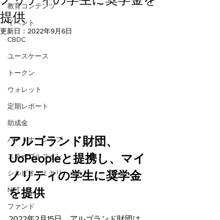
教育コンテンツ
提供
イベント
更新日：
2022年9月6日
CBDC
ユースケース
トークン
ウォレット
定期レポート
助成金
アルゴランド財団、
パートナーシップ
UoPeopleと提携し、マイ
ステーブルコイン
シルビオ・ミカリ
ノリティの学生に奨学金
NFT
を提供
ファンド
2022年2月15日、アルゴランド財団は、