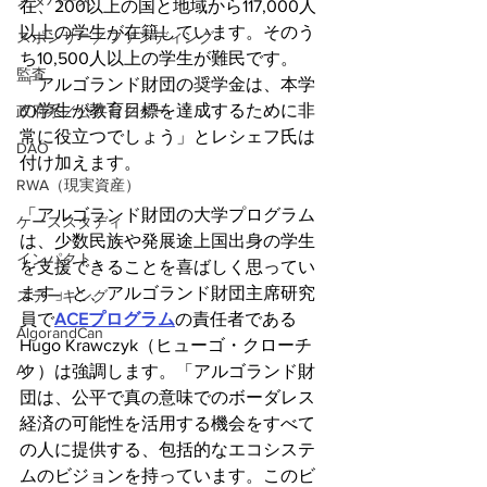
メタバース
在、200以上の国と地域から117,000人
以上の学生が在籍しています。そのう
スポンサー／ファンディング
ち10,500人以上の学生が難民です。
監査
「アルゴランド財団の奨学金は、本学
の学生が教育目標を達成するために非
政府系／公共セクター
常に役立つでしょう」とレシェフ氏は
DAO
付け加えます。
RWA（現実資産）
「アルゴランド財団の大学プログラム
ケーススタディ
は、少数民族や発展途上国出身の学生
インパクト
を支援できることを喜ばしく思ってい
ます」と、アルゴランド財団主席研究
ステーキング
員で
ACEプログラム
の責任者である
AlgorandCan
Hugo Krawczyk（ヒューゴ・クローチ
AI
ク）は強調します。「アルゴランド財
団は、公平で真の意味でのボーダレス
経済の可能性を活用する機会をすべて
の人に提供する、包括的なエコシステ
ムのビジョンを持っています。このビ