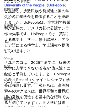
アルゴランド財団
University of the People（UoPeople）
持続可能性
と提携し、少数民族や発展途上国の学
生10名に奨学金を提供することを発表
メルマガ
しました。UoPeopleは、非営利で授業
技術開発
料が無料の、アメリカ初の公認オンラ
イン大学です。UoPeopleでは、英語に
ガバナンス
よる準学士、学士、修士課程と、アラ
DeFi
ビア語による準学士、学士課程を提供
サプライチェーン
しています。
ゲーム
「ユネスコは、2025年までに、従来の
音楽
大学に入学できない若者が1億人近くに
なると予測しています」と、UoPeople
教育
のShai Reshef（シャイ・レシェフ）学
パートナー・ニュース
長は強調します。「私たちは、高等教
クロスチェーン
育へのアクセスは、世界平和と世界経
済の発展を促進する基本的な権利であ
開発者向け
ると信じています」。同大学には現