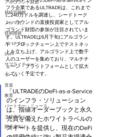
マルチチェーンのDeFi-as-a-Serviceイン
アルゴランド財団
フラ企業であるULTRADEは、これまで
持続可能性
に240万ドルを調達し、シードトーク
ン・ラウンドの直接投資家としてアル
メルマガ
ゴランド財団の参加が注目されていま
技術開発
す。ULTRADEは6月下旬にアルゴラン
ガバナンス
ド・ブロックチェーン上でテストネッ
トを立ち上げ、アルゴランド上で数千
DeFi
人のユーザーを集めており、マルチチ
サプライチェーン
ェーン・プラットフォームとして拡大
していく予定です。
ゲーム
音楽
「ULTRADEのDeFi-as-a-Service
教育
のインフラ・ソリューション
パートナー・ニュース
は、指値オーダーブックと永久
クロスチェーン
売買を備えたホワイトラベルの
開発者向け
スイートを提供し、現在のDeFi