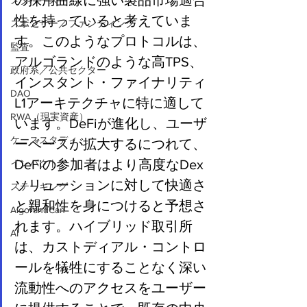
の採用曲線に強い製品市場適合
メタバース
性を持っていると考えていま
スポンサー／ファンディング
す。このようなプロトコルは、
監査
アルゴランドのような高TPS、
政府系／公共セクター
インスタント・ファイナリティ
DAO
L1アーキテクチャに特に適して
RWA（現実資産）
います。DeFiが進化し、ユーザ
ケーススタディ
ーベースが拡大するにつれて、
DeFiの参加者はより高度なDex
インパクト
ソリューションに対して快適さ
ステーキング
と親和性を身につけると予想さ
AlgorandCan
れます。ハイブリッド取引所
AI
は、カストディアル・コントロ
ールを犠牲にすることなく深い
流動性へのアクセスをユーザー