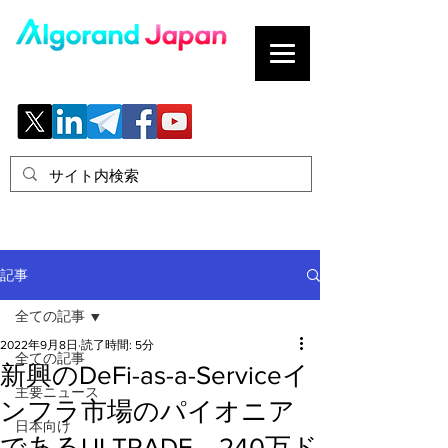
ブロックチェーンの「正解」を、日本へ。
記事
全ての記事
2022年9月8日
読了時間: 5分
全ての記事
新興のDeFi-as-a-Serviceイ
主要ニュース
ンフラ市場のパイオニア
日本向け
であるULTRADE、240万ド