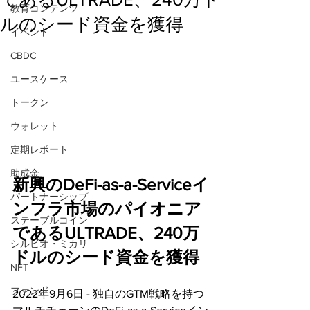
教育コンテンツ
ルのシード資金を獲得
イベント
CBDC
ユースケース
トークン
ウォレット
定期レポート
助成金
新興のDeFi-as-a-Serviceイ
パートナーシップ
ンフラ市場のパイオニア
ステーブルコイン
であるULTRADE、240万
シルビオ・ミカリ
ドルのシード資金を獲得
NFT
ファンド
2022年9月6日 - 独自のGTM戦略を持つ