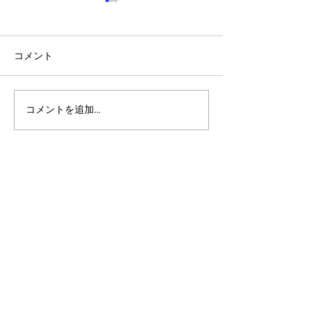
コメント
コメントを追加…
アルゴランドのポスト量
アルゴランド・
子暗号（PQC）ロードマ
子レジャー（台
ップ