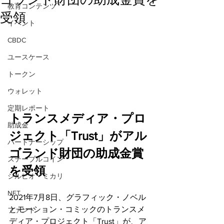
教育コンテンツ
受領
イベント
CBDC
ユースケース
トークン
ウォレット
定期レポート
トランスメディア・プロ
助成金
ジェクト「Trust」がアル
パートナーシップ
ゴランド財団の助成金賞
ステーブルコイン
を受領
シルビオ・ミカリ
NFT
2021年7月8日、グラフィック・ノベル
とモーション・コミックのトランスメ
ファンド
ディア・プロジェクト「Trust」が、ア