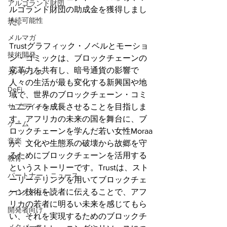
アルゴランド財団
ルゴランド財団の助成金を獲得しまし
持続可能性
た。
メルマガ
Trustグラフィック・ノベルとモーショ
技術開発
ン・コミックは、ブロックチェーンの
変革力を共有し、暗号通貨の影響で
ガバナンス
人々の生活が最も変化する新興国や地
DeFi
域で、世界のブロックチェーン・コミ
サプライチェーン
ュニティを成長させることを目指しま
す。アフリカの未来の国を舞台に、ブ
ゲーム
ロックチェーンを学んだ若い女性Moraa
音楽
が、文化や生態系の破壊から故郷を守
るためにブロックチェーンを活用する
教育
というストーリーです。Trustは、スト
パートナー・ニュース
ーリーテリングを用いてブロックチェ
ーン技術を読者に伝えることで、アフ
クロスチェーン
リカの若者に明るい未来を感じてもら
開発者向け
い、それを実現するためのブロックチ