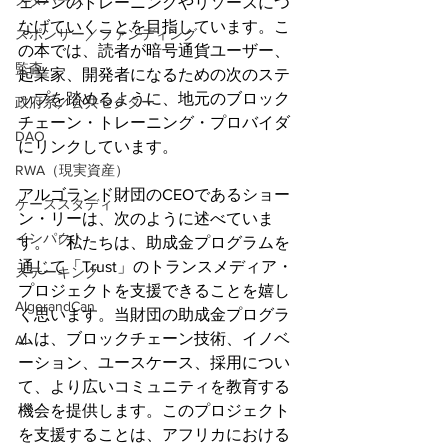
メタバース
ェーンのトレーニングやリソースにつ
なげていくことを目指しています。こ
スポンサー／ファンディング
の本では、読者が暗号通貨ユーザー、
監査
起業家、開発者になるための次のステ
ップを踏めるように、地元のブロック
政府系／公共セクター
チェーン・トレーニング・プロバイダ
DAO
にリンクしています。
RWA（現実資産）
アルゴランド財団のCEOであるショー
ケーススタディ
ン・リーは、次のように述べていま
インパクト
す。「私たちは、助成金プログラムを
通じて「Trust」のトランスメディア・
ステーキング
プロジェクトを支援できることを嬉し
AlgorandCan
く思います。当財団の助成金プログラ
ムは、ブロックチェーン技術、イノベ
AI
ーション、ユースケース、採用につい
て、より広いコミュニティを教育する
機会を提供します。このプロジェクト
を支援することは、アフリカにおける