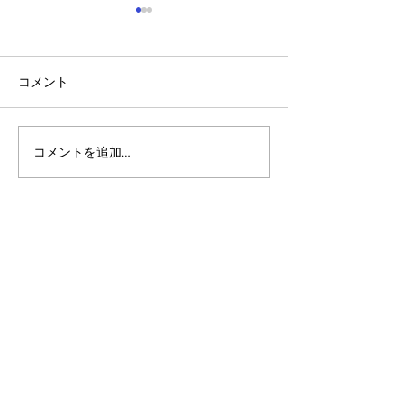
コメント
コメントを追加…
アルゴランドのポスト量
マルチシグ：人
子暗号（PQC）ロードマ
のセキュリティ
ップ