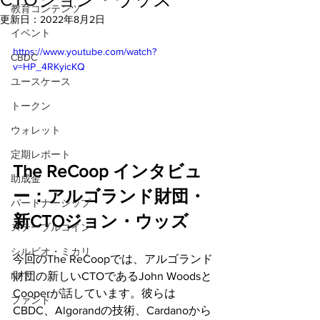
教育コンテンツ
更新日：
2022年8月2日
イベント
https://www.youtube.com/watch?
CBDC
v=HP_4RKyicKQ
ユースケース
トークン
ウォレット
定期レポート
The ReCoop インタビュ
助成金
ー：アルゴランド財団・
パートナーシップ
新CTOジョン・ウッズ
ステーブルコイン
シルビオ・ミカリ
今回のThe ReCoopでは、アルゴランド
財団の新しいCTOであるJohn Woodsと
NFT
Cooperが話しています。彼らは
ファンド
CBDC、Algorandの技術、Cardanoから