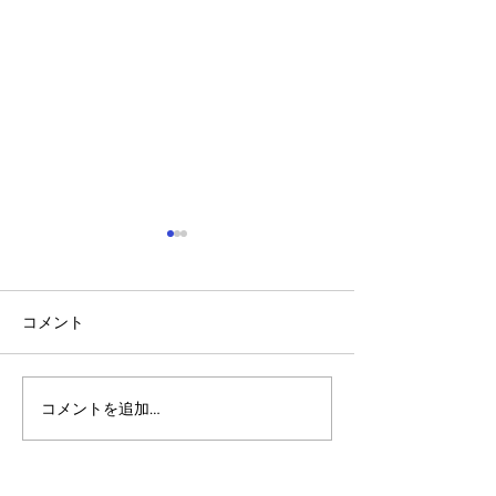
コメント
コメントを追加…
アルゴランドのポスト量
アルゴランド・
子暗号（PQC）ロードマ
子レジャー（台
ップ