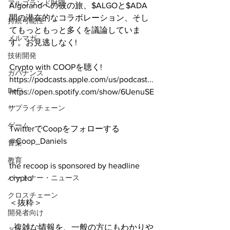
アルゴランド財団
Algorandへの彼の旅、$ALGOと$ADA
間の潜在的なコラボレーション、そし
持続可能性
てもっともっと多くを議論していま
メルマガ
す。お見逃しなく!
技術開発
Crypto with COOPを聴く! 
ガバナンス
https://podcasts.apple.com/us/podcast...
DeFi
https://open.spotify.com/show/6UenuSE
...
サプライチェーン
ゲーム
TwitterでCoopをフォローする 
@Coop_Daniels
音楽
教育
the recoop is sponsored by headline 
crypto
パートナー・ニュース
クロスチェーン
＜抜粋＞
開発者向け
- 複雑な情報を、一般の方にもわかりや