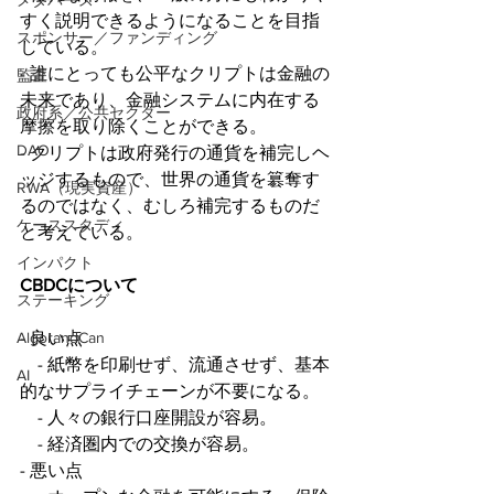
メタバース
すく説明できるようになることを目指
スポンサー／ファンディング
している。
- 誰にとっても公平なクリプトは金融の
監査
未来であり、金融システムに内在する
政府系／公共セクター
摩擦を取り除くことができる。
DAO
- クリプトは政府発行の通貨を補完しヘ
ッジするもので、世界の通貨を簒奪す
RWA（現実資産）
るのではなく、むしろ補完するものだ
ケーススタディ
と考えている。
インパクト
CBDCについて
ステーキング
- 良い点
AlgorandCan
    - 紙幣を印刷せず、流通させず、基本
AI
的なサプライチェーンが不要になる。
    - 人々の銀行口座開設が容易。
    - 経済圏内での交換が容易。
- 悪い点