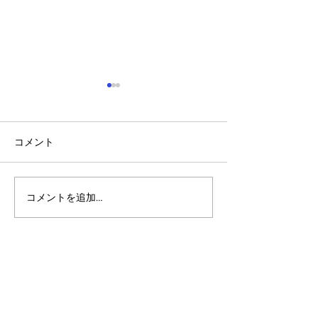
コメント
コメントを追加…
アルゴランドのポスト量
マルチシグ：人
子暗号（PQC）ロードマ
のセキュリティ
ップ