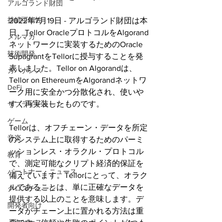
アルゴランド財団
持続可能性
2022年7月19日 - アルゴランド財団は本
日、Tellor OracleプロトコルをAlgorand
メルマガ
ネットワークに実装するためのOracle 
技術開発
SupagrantをTellorに授与することを発
表しました。Tellor on Algorandは、
ガバナンス
Tellor on EthereumをAlgorandネットワ
DeFi
ーク用に安全かつ分散化され、使いや
すく再実装したものです。
サプライチェーン
ゲーム
Tellorは、オフチェーン・データを所定
音楽
のシステム上に取得するためのパーミ
ッションレス・オラクル・プロトコル
教育
で、測定可能なクリプト経済的保証を
パートナー・ニュース
備えています。Tellorにとって、オラク
ルであることは、単に正確なデータを
クロスチェーン
提供する以上のことを意味します。デ
開発者向け
ータがチェーン上に置かれる方法は重