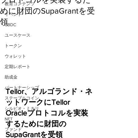
教育コンテンツ
めに財団のSupaGrantを受
イベント
領
CBDC
ユースケース
トークン
ウォレット
定期レポート
助成金
パートナーシップ
Tellor、アルゴランド・ネ
ステーブルコイン
ットワークにTellor 
シルビオ・ミカリ
Oracleプロトコルを実装
NFT
するために財団の
ファンド
SupaGrantを受領