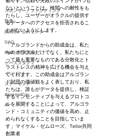
メタバース
要です。信頼や失敗のポイントが1つも
ないということは、検閲への耐性をも
スポンサー／ファンディング
たらし、ユーザーがオラクルの提供す
監査
るデータへのアクセスを拒否されるこ
とがないようにします。
政府系／公共セクター
DAO
「アルゴランドからの助成金は、私た
ちのオラクルだけでなく、私たちにと
RWA（現実資産）
って最も重要なものである分散化とト
ケーススタディ
ラストレスの精神を広げる機会を与え
インパクト
てくれます。この助成金はアルゴラン
ド財団の価値観をよく表しており、私
ステーキング
たちは、誰もがデータを提供し、検証
AlgorandCan
するインセンティブを与えるプロトコ
ルを展開することによって、アルゴラ
AI
ンド・コミュニティの価値を高め、止
められなくすることを目指していま
す」マイケル・ゼムローズ、Tellor共同
創業者