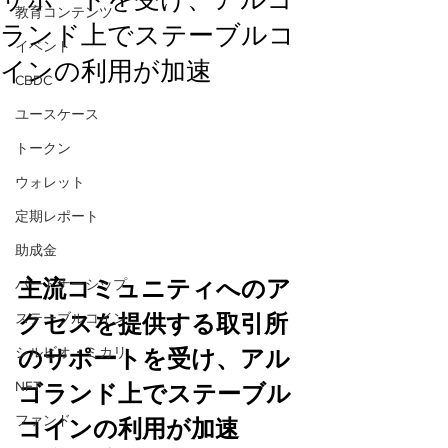
教育コンテンツ
ランド上でステーブルコ
イベント
インの利用が加速
CBDC
ユースケース
トークン
ウォレット
定期レポート
助成金
主流コミュニティへのア
パートナーシップ
クセスを提供する取引所
ステーブルコイン
シルビオ・ミカリ
のサポートを受け、アル
NFT
ゴランド上でステーブル
ファンド
コインの利用が加速