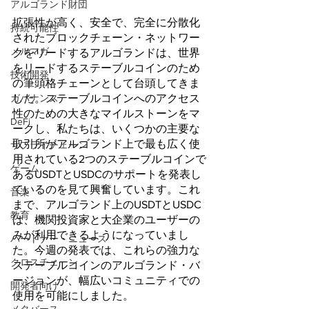
アルゴランド財団
拡張性が高く、安全で、完全に分散化
持続可能性
されたブロックチェーン・ネットワー
メルマガ
クをリードするアルゴランドは、世界
をリードするステーブルコインのため
技術開発
の筆頭格チェーンとして台頭してきま
した。ステーブルコインへのアクセス
ガバナンス
性のための大きなマイルストーンをマ
DeFi
ークし、私たちは、いくつかの主要な
取引所がアルゴランド上で最も広く使
サプライチェーン
用されている2つのステーブルコインで
ゲーム
あるUSDTとUSDCのサポートを発表し
ているのを見て興奮しています。これ
音楽
まで、アルゴランド上のUSDTとUSDC
教育
は、機関投資家と大企業のユーザーの
みが利用できるようになっていまし
パートナー・ニュース
た。今週の発表では、これらの強力な
クロスチェーン
ステーブルコインのアルゴランド・バ
ージョンが、幅広いコミュニティでの
開発者向け
使用を可能にしました。 