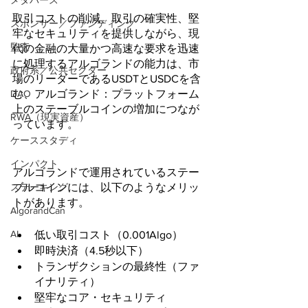
メタバース
取引コストの削減、取引の確実性、堅
スポンサー／ファンディング
牢なセキュリティを提供しながら、現
監査
代の金融の大量かつ高速な要求を迅速
に処理するアルゴランドの能力は、市
政府系／公共セクター
場のリーダーであるUSDTとUSDCを含
む、アルゴランド：プラットフォーム
DAO
上のステーブルコインの増加につなが
RWA（現実資産）
っています。
ケーススタディ
インパクト
アルゴランドで運用されているステー
ブルコインには、以下のようなメリッ
ステーキング
トがあります。
AlgorandCan
AI
低い取引コスト（0.001Algo）
即時決済（4.5秒以下）
トランザクションの最終性（ファ
イナリティ） 
堅牢なコア・セキュリティ