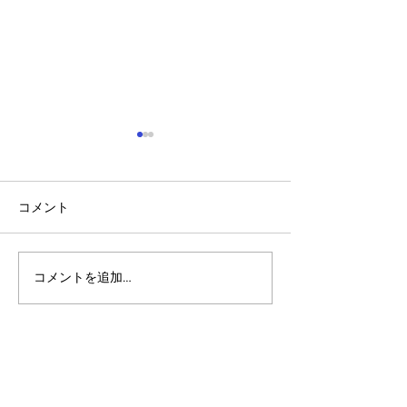
コメント
コメントを追加…
アルゴランドのポスト量
アルゴランドでE
子暗号（PQC）ロードマ
レットが利用可
ップ
xChain Account
MetaMask、Rab
Coinbase Wal
始