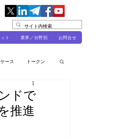
レット
業界／分野別
お問合せ
スケース
トークン
ルビオ・ミカリ
NFT
ンドで
を推進
DeFi
ン
開発者向け