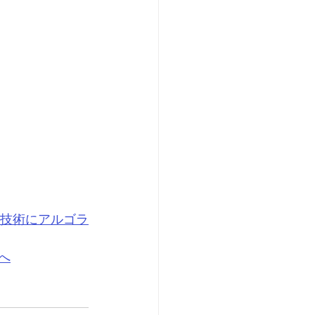
礎技術にアルゴラ
へ