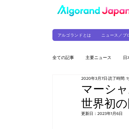
アルゴランドとは
ニュース／ブ
全ての記事
主要ニュース
日
2020年3月7日
読了時間: 1
ウォレット
定期レポート
マーシャ
世界初の
ファンド
アルゴランド財団
更新日：
2023年1月6日
サプライチェーン
ゲーム