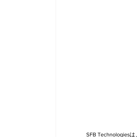
メタバース
スポンサー／フ
SFB Technolog