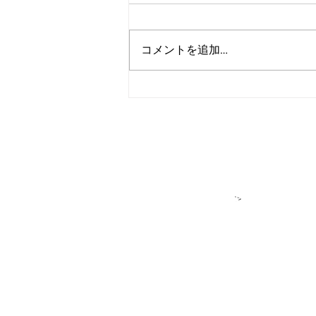
コメントを追加…
アルゴランド、2027年までの
広範な耐量子レジリエンス達
成を目標に設定
＞各種お問い合
​＞
★アルゴラン
アルゴランド・ジャパンはパブリ
DeFiをはじめ多様なプロジェク
せん。アルゴランドもしくはアル
＊ユーザーの皆様へ：私たちが「
このサイトでは、ALGO（アルゴ