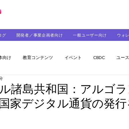
ブロックチェーンの「正解」を、日本へ。
ログ
開発者／事業企画者向け
一般ユーザー向け
ウォ
本向け
教育コンテンツ
イベント
CBDC
ユー
分
助成金
パートナーシップ
ステーブルコイン
シ
ル諸島共和国：アルゴラ
国家デジタル通貨の発行
持続可能性
メルマガ
技術開発
ガバナンス
音楽
教育
パートナー・ニュース
クロスチェー