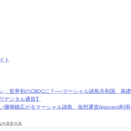
イト
ン：世界初のCBDCに？──マーシャル諸島共和国、基
行デジタル通貨】
珊瑚礁広がるマーシャル諸島、仮想通貨Algorand利用
ユースケース