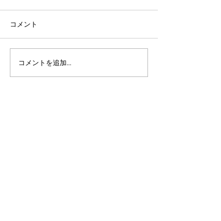
コメント
コメントを追加…
アルゴランドのポスト量
アルゴランド・
子暗号（PQC）ロードマ
子レジャー（台
ップ