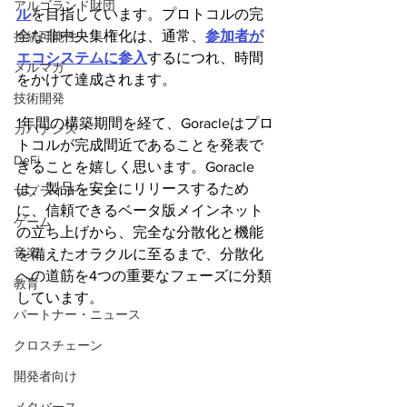
アルゴランド財団
ル
を目指しています。プロトコルの完
全な非中央集権化は、通常、
参加者が
持続可能性
エコシステムに参入
するにつれ、時間
メルマガ
をかけて達成されます。
技術開発
1年間の構築期間を経て、Goracleはプロ
ガバナンス
トコルが完成間近であることを発表で
DeFi
きることを嬉しく思います。Goracle
は、製品を安全にリリースするため
サプライチェーン
に、信頼できるベータ版メインネット
ゲーム
の立ち上げから、完全な分散化と機能
音楽
を備えたオラクルに至るまで、分散化
への道筋を4つの重要なフェーズに分類
教育
しています。
パートナー・ニュース
クロスチェーン
開発者向け