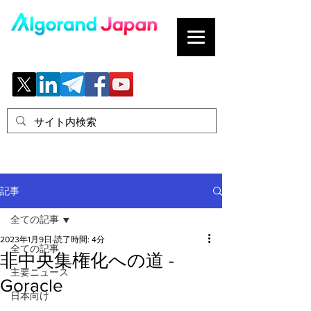
ブロックチェーンの「正解」を、日本へ。
記事
全ての記事
2023年1月9日
読了時間: 4分
全ての記事
非中央集権化への道 -
主要ニュース
Goracle
日本向け