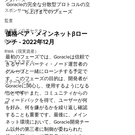
メタバース
Goracleの完全な分散型プロトコルの立
スポンサー／ファンディング
ち上げまでのフェーズ
監査
政府系／公共セクター
価格ペア・メインネットβロー
DAO
ンチ - 2022年12月
RWA（現実資産）
最初のフェーズでは、Goracleは信頼で
ケーススタディ
きるサードパーティ・ノード運営者の
グループと一緒にローンチする予定で
インパクト
す。このフェーズの目的は、開発者が
ステーキング
Goracleに関心し、使用するようになる
AlgorandCan
ことです。また、コミュニティからの
フィードバックを得て、ユーザーが何
AI
を好み、何を嫌がるかを繰り返し確認
することも重要です。最後に、メイン
ネット環境において、Goracle開発チー
ム以外の第三者に制御が委ねられた