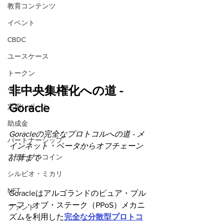
教育コンテンツ
イベント
CBDC
ユースケース
トークン
非中央集権化への道 - 
ウォレット
Goracle
定期レポート
助成金
Goracleの完全なプロトコルへの道 - メ
パートナーシップ
インネット・ベータからオフチェーン
ステーブルコイン
計算まで
シルビオ・ミカリ
NFT
Goracleはアルゴランドのピュア・プル
ーフ・オブ・ステーク（PPoS）メカニ
ファンド
ズムを利用した
完全な分散型プロトコ