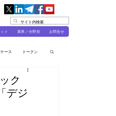
レット
業界／分野別
お問合せ
スケース
トークン
ルビオ・ミカリ
NFT
ック
で「デジ
DeFi
ン
開発者向け