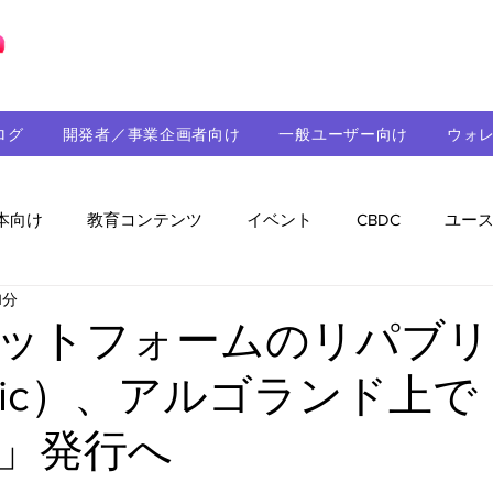
ブロックチェーンの「正解」を、日本へ。
ログ
開発者／事業企画者向け
一般ユーザー向け
ウォ
本向け
教育コンテンツ
イベント
CBDC
ユー
1分
助成金
パートナーシップ
ステーブルコイン
シ
ットフォームのリパブリ
blic）、アルゴランド上
持続可能性
メルマガ
技術開発
ガバナンス
」発行へ
音楽
教育
パートナー・ニュース
クロスチェー