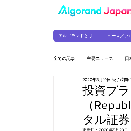
アルゴランドとは
ニュース／ブ
全ての記事
主要ニュース
日
2020年3月19日
読了時間: 
ウォレット
定期レポート
投資プラ
（Repu
ファンド
アルゴランド財団
タル証券
サプライチェーン
ゲーム
更新日：
2020年5月23日