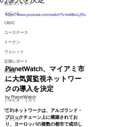
教育コンテンツ
イベント
https://www.youtube.com/watch?v=kdt8xLLj11o
CBDC
ユースケース
トークン
ウォレット
定期レポート
PlanetWatch、マイアミ市
助成金
に大気質監視ネットワー
パートナーシップ
クの導入を決定
ステーブルコイン
by PlanetWatch
シルビオ・ミカリ
NFT
このネットワークは、アルゴランド・
ブロックチェーン上に構築されてお
ファンド
り、ヨーロッパの複数の都市で成功し