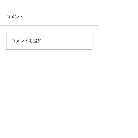
コメント
コメントを追加…
アルゴランドのポスト量
アルゴランドでE
子暗号（PQC）ロードマ
レットが利用可
ップ
xChain Account
MetaMask、Rab
Coinbase Wal
始