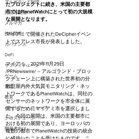
アルゴランド財団
たプロジェクトに続き、米国の主要都
市ではPlanetWatchにとって初の大規模
持続可能性
な展開となります。
メルマガ
技術開発
マイアミで開催されたDeCipherイベン
トでスアレス市長が発表しました。
ガバナンス
DeFi
マイアミ、2021年11月29日 
サプライチェーン
/PRNewswire/ -- アルゴランド・ブロッ
ゲーム
クチェーン上に構築された世界初の分
散型屋内外大気質モニタリング・ネッ
音楽
トワークであるPlanetWatchは、同社の
教育
センサーのネットワークを市全体に展
パートナー・ニュース
開するためにマイアミ市を選択しまし
た。今回の展開は、米国の主要都市に
クロスチェーン
おける初の展開であり、ヨーロッパの
開発者向け
複数の都市でPlanetWatchの技術の統合
に成功したことを受けたものです。こ