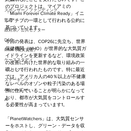
メタバース
のプロジェクトは、マイアミの
スポンサー／ファンディング
「Miami Forever Climate Ready」イニ
監査
シアチブの一環として行われる公約に
基づいています。
政府系／公共セクター
DAO
今回の発表は、COP26に先立ち、世界
保健機関（WHO）が世界的な大気質ガ
RWA（現実資産）
イドラインを更新するなど、環境政策
ケーススタディ
の改善に向けた世界的な取り組みの一
環として行われたものです。特に最近
インパクト
では、アメリカ人の40％以上が不健康
ステーキング
なレベルのオゾンや粒子汚染のある場
AlgorandCan
所に住んでいることが明らかになって
おり、都市が大気質をコントロールす
AI
る必要性が高まっています1。
「PlanetWatchers」は、大気質センサ
ーをホストし、グリーン・データを収