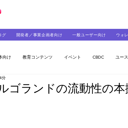
ブロックチェーンの「正解」を、日本へ。
ログ
開発者／事業企画者向け
一般ユーザー向け
ウォ
本向け
教育コンテンツ
イベント
CBDC
ユー
4分
助成金
パートナーシップ
ステーブルコイン
シ
：アルゴランドの流動性の本
持続可能性
メルマガ
技術開発
ガバナンス
音楽
教育
パートナー・ニュース
クロスチェー