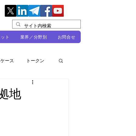
レット
業界／分野別
お問合せ
スケース
トークン
ルビオ・ミカリ
NFT
拠地
DeFi
ン
開発者向け