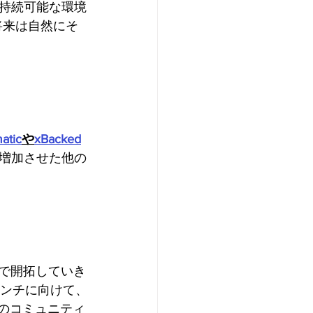
持続可能な環境
将来は自然にそ
atic
や
xBacked
増加させた他の
で開拓していき
ーンチに向けて、
ーのコミュニティ