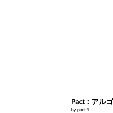
メタバース
スポンサー／フ
Pact：ア
by pact.fi