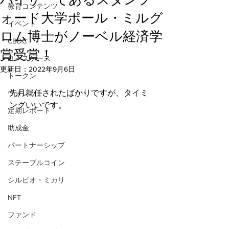
教育コンテンツ
ォード大学ポール・ミルグ
イベント
ロム博士がノーベル経済学
CBDC
賞受賞！
ユースケース
更新日：
2022年9月6日
トークン
先月就任されたばかりですが、タイミ
ウォレット
ングいいです。
定期レポート
助成金
パートナーシップ
ステーブルコイン
シルビオ・ミカリ
NFT
ファンド