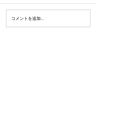
コメントを追加…
アルゴランドのポスト量
アルゴランドでE
子暗号（PQC）ロードマ
レットが利用可
ップ
xChain Account
MetaMask、Rab
Coinbase Wal
始