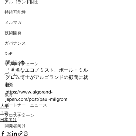
アルゴランド財団
持続可能性
メルマガ
技術開発
ガバナンス
DeFi
関連記事
サプライチェーン
「著名なエコノミスト、ポール・ミル
ゲーム
グロム博士がアルゴランドの顧問に就
音楽
任」
https://www.algorand-
教育
japan.com/post/paul-milgrom
パートナー・ニュース
大学
主要ニュース
クロスチェーン
日本向け
開発者向け