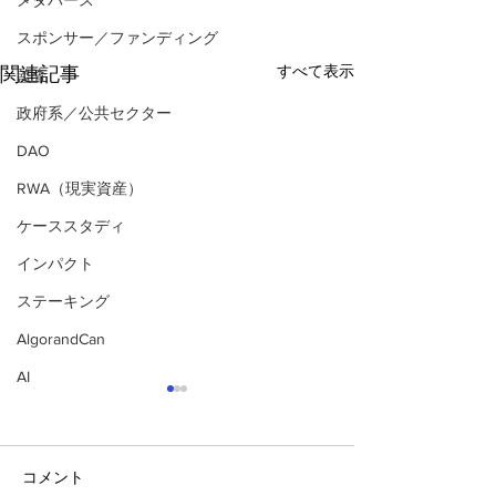
メタバース
スポンサー／ファンディング
すべて表示
関連記事
監査
政府系／公共セクター
DAO
RWA（現実資産）
ケーススタディ
インパクト
ステーキング
AlgorandCan
AI
コメント