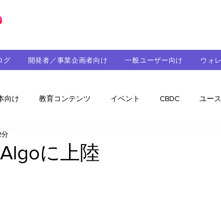
ブロックチェーンの「正解」を、日本へ。
ログ
開発者／事業企画者向け
一般ユーザー向け
ウォ
本向け
教育コンテンツ
イベント
CBDC
ユー
2分
助成金
パートナーシップ
ステーブルコイン
シ
yAlgoに上陸
持続可能性
メルマガ
技術開発
ガバナンス
音楽
教育
パートナー・ニュース
クロスチェー