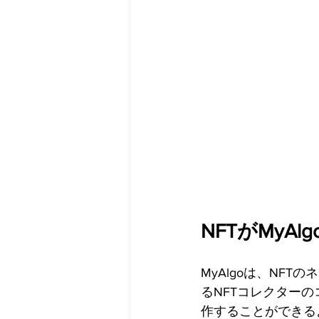
メタバース
スポンサー／フ
NFTがMyAl
MyAlgoは、NF
るNFTコレクターの
作することができる