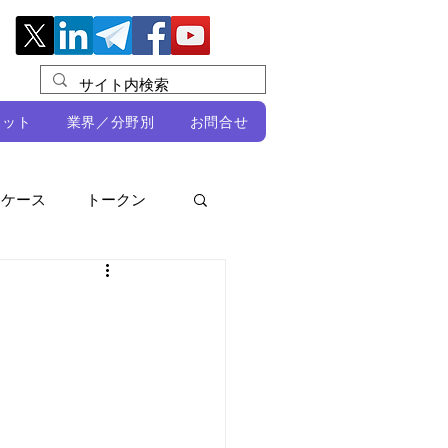
レット
業界／分野別
お問合せ
スケース
トークン
ルビオ・ミカリ
NFT
DeFi
ン
開発者向け