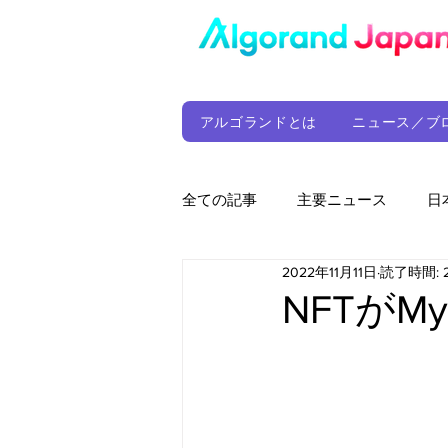
アルゴランドとは
ニュース／ブ
全ての記事
主要ニュース
日
2022年11月11日
読了時間: 
ウォレット
定期レポート
NFTがM
ファンド
アルゴランド財団
サプライチェーン
ゲーム