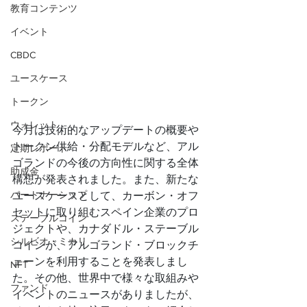
教育コンテンツ
イベント
CBDC
ユースケース
トークン
ウォレット
今月は技術的なアップデートの概要や
トークン供給・分配モデルなど、アル
定期レポート
ゴランドの今後の方向性に関する全体
助成金
構想が発表されました。また、新たな
パートナーシップ
ユースケースとして、カーボン・オフ
セットに取り組むスペイン企業のプロ
ステーブルコイン
ジェクトや、カナダドル・ステーブル
シルビオ・ミカリ
コインが、アルゴランド・ブロックチ
ェーンを利用することを発表しまし
NFT
た。その他、世界中で様々な取組みや
ファンド
イベントのニュースがありましたが、