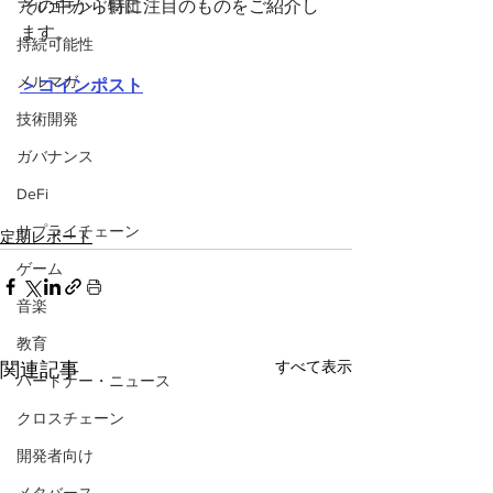
その中から特に注目のものをご紹介し
アルゴランド財団
ます。
持続可能性
メルマガ
＞コインポスト
技術開発
ガバナンス
DeFi
サプライチェーン
定期レポート
ゲーム
音楽
教育
すべて表示
関連記事
パートナー・ニュース
クロスチェーン
開発者向け