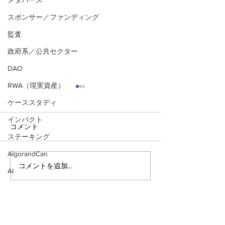
メタバース
スポンサー／ファンディング
監査
政府系／公共セクター
DAO
RWA（現実資産）
ケーススタディ
インパクト
コメント
ステーキング
AlgorandCan
コメントを追加…
【2025年5月アルゴ・イ
【2025年4月
AI
ンサイト・レポート】ス
ンサイト・レポ
テーク量20億Algo突破、
ンライン・ステ
30億トランザクション突
増加、RWAのTV
破、エンゲージメント11％
加など。