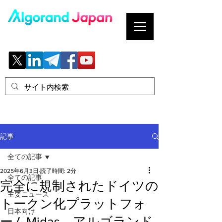
ブロックチェーンの「正解」を、日本へ。
記事
全ての記事
2025年6月3日
読了時間: 2分
全ての記事
完全に規制されたドイツの
主要ニュース
トークン化プラットフォ
日本向け
ームMidas、アルゴランド