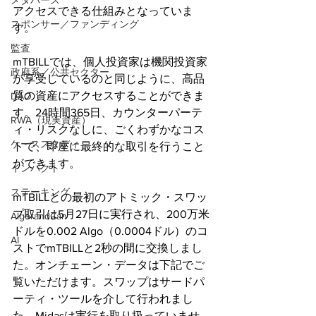
メタバース
アクセスできる仕組みとなっていま
スポンサー／ファンディング
す。
監査
mTBILLでは、個人投資家は機関投資家
政府系／公共セクター
が享受しているのと同じように、高品
質の資産にアクセスすることができま
DAO
す。24時間365日、カウンターパーテ
RWA（現実資産）
ィ・リスクなしに、ごくわずかなコス
ケーススタディ
トで、即座に最終的な取引を行うこと
ができます。
インパクト
ステーキング
mTBILLとの最初のアトミック・スワッ
プ取引は5月27日に実行され、200万米
AlgorandCan
ドルを0.002 Algo（0.0004ドル）のコ
AI
ストでmTBILLと2秒の間に交換しまし
た。オンチェーン・データは下記でご
覧いただけます。スワップはサードパ
ーティ・ツールを介して行われまし
た。Midasは実行を取り扱っていませ