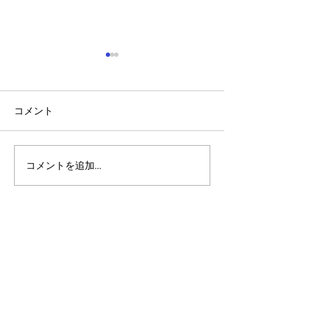
コメント
コメントを追加…
アルゴランドのポスト量
アルゴランドでE
子暗号（PQC）ロードマ
レットが利用可
ップ
xChain Account
MetaMask、Rab
Coinbase Wal
始