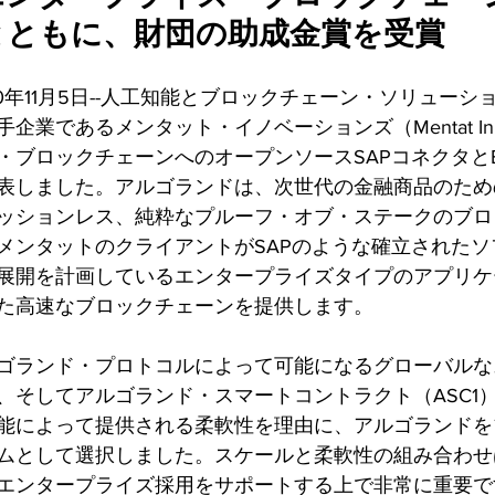
とともに、財団の助成金賞を受賞
0年11月5日--人工知能とブロックチェーン・ソリューシ
業であるメンタット・イノベーションズ（Mentat Innov
ロックチェーンへのオープンソースSAPコネクタとEnabl
表しました。アルゴランドは、次世代の金融商品のため
ッションレス、純粋なプルーフ・オブ・ステークのブロ
メンタットのクライアントがSAPのような確立されたソ
展開を計画しているエンタープライズタイプのアプリケ
た高速なブロックチェーンを提供します。
ゴランド・プロトコルによって可能になるグローバルな
、そしてアルゴランド・スマートコントラクト（ASC1
能によって提供される柔軟性を理由に、アルゴランドを
ムとして選択しました。スケールと柔軟性の組み合わせ
エンタープライズ採用をサポートする上で非常に重要で