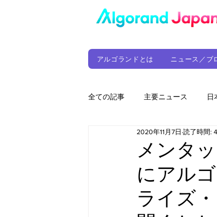
アルゴランドとは
ニュース／ブ
全ての記事
主要ニュース
日
2020年11月7日
読了時間: 
ウォレット
定期レポート
メンタット（
にアルゴ
ファンド
アルゴランド財団
ライズ・
サプライチェーン
ゲーム