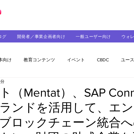
ブロックチェーンの「正解」を、日本へ。
ログ
開発者／事業企画者向け
一般ユーザー向け
ウォ
本向け
教育コンテンツ
イベント
CBDC
ユー
4分
助成金
パートナーシップ
ステーブルコイン
シ
Mentat）、SAP Conne
ランドを活用して、エン
持続可能性
メルマガ
技術開発
ガバナンス
ブロックチェーン統合へ
音楽
教育
パートナー・ニュース
クロスチェー