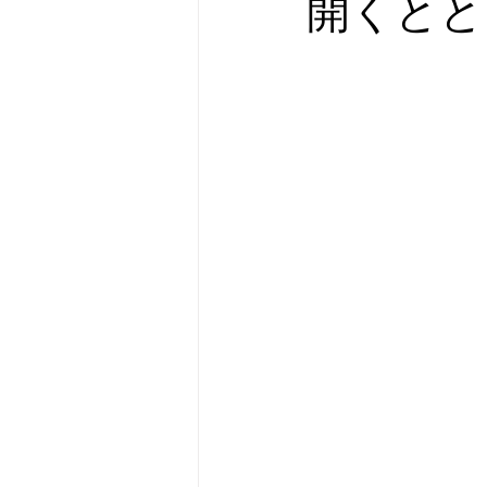
開くとと
メタバース
スポンサー／フ