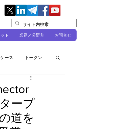
レット
業界／分野別
お問合せ
スケース
トークン
ルビオ・ミカリ
NFT
ctor
タープ
DeFi
の道を
ン
開発者向け