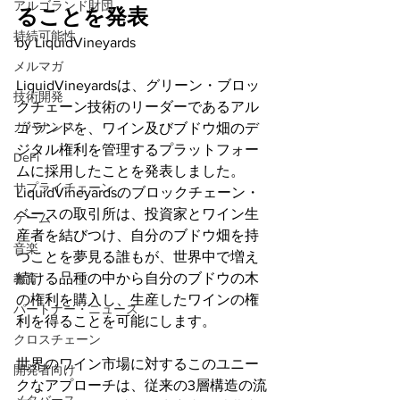
アルゴランド財団
ることを発表
持続可能性
by LiquidVineyards
メルマガ
LiquidVineyardsは、グリーン・ブロッ
技術開発
クチェーン技術のリーダーであるアル
ガバナンス
ゴランドを、ワイン及びブドウ畑のデ
ジタル権利を管理するプラットフォー
DeFi
ムに採用したことを発表しました。
サプライチェーン
LiquidVineyardsのブロックチェーン・
ベースの取引所は、投資家とワイン生
ゲーム
産者を結びつけ、自分のブドウ畑を持
音楽
つことを夢見る誰もが、世界中で増え
続ける品種の中から自分のブドウの木
教育
の権利を購入し、生産したワインの権
パートナー・ニュース
利を得ることを可能にします。
クロスチェーン
世界のワイン市場に対するこのユニー
開発者向け
クなアプローチは、従来の3層構造の流