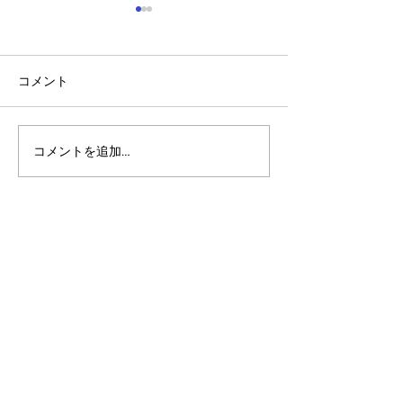
コメント
コメントを追加…
アルゴランドのポスト量
アルゴランドでE
子暗号（PQC）ロードマ
レットが利用可
ップ
xChain Account
MetaMask、Rab
Coinbase Wal
始