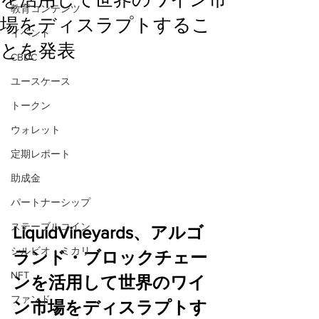
教育コンテンツ
場をディスラプトするこ
イベント
とを発表
CBDC
ユースケース
トークン
ウォレット
定期レポート
助成金
パートナーシップ
ステーブルコイン
LiquidVineyards、アルゴ
シルビオ・ミカリ
ランド・ブロックチェー
NFT
ンを活用して世界のワイ
ファンド
ン市場をディスラプトす