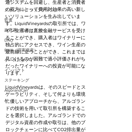
メタバース
通システムを回避し、生産者と消費者
の双方にとって費用対効果の高い新し
スポンサー／ファンディング
いソリューションを生み出していま
監査
す。LiquidVineyardsの取引所では、ワ
政府系／公共セクター
イン生産者は直接金融サービスを受け
ることができ、購入者はワイナリーに
DAO
独占的にアクセスでき、ワイン生産の
RWA（現実資産）
最前線に立つことができ、これまでは
見つけるのが困難で過小評価されがち
ケーススタディ
だったワイナリーへの投資が可能にな
インパクト
ります。
ステーキング
LiquidVineyardsは、そのスピードとス
AlgorandCan
ケーラビリティ、そして何よりも環境
AI
に優しいアプローチから、アルゴラン
ドの技術を用いて取引所を構築するこ
とを選択しました。アルゴランドでの
デジタル資産の作成や取引は、他のブ
ロックチェーンに比べてCO2排出量が