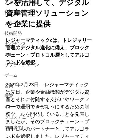
ンを活用して、デジタル
アルゴランド財団
資産管理ソリューション
持続可能性
を企業に提供
メルマガ
技術開発
レジャーマティックcは、トレジャリー
ガバナンス
管理のデジタル進化に備え、ブロック
DeFi
チェーン・プロトコル層としてアルゴ
ランドを選択
サプライチェーン
ゲーム
2021年2月23日 -- レジャーマティック
音楽
は先日、企業や金融機関がデジタル資
教育
産とそれに付随する支払いやワークフ
ローで運用できるようにするための財
パートナー・ニュース
務ツールを開発していることを発表し
クロスチェーン
ましたが、そのブロックチェーン・プ
開発者向け
ロトコルのパートナーとしてアルゴラ
ンドを選択しました。レジャーマティ