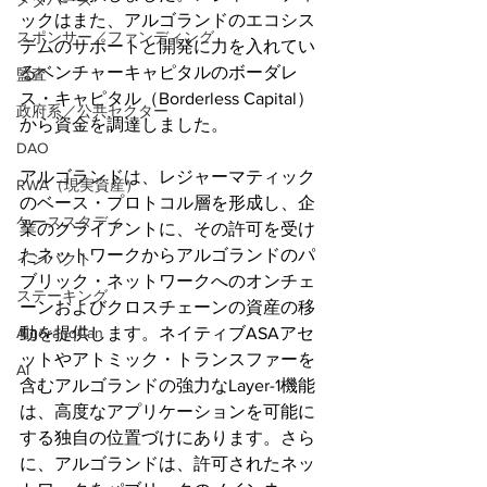
メタバース
ックはまた、アルゴランドのエコシス
スポンサー／ファンディング
テムのサポートと開発に力を入れてい
るベンチャーキャピタルのボーダレ
監査
ス・キャピタル（Borderless Capital）
政府系／公共セクター
から資金を調達しました。
DAO
アルゴランドは、レジャーマティック
RWA（現実資産）
のベース・プロトコル層を形成し、企
ケーススタディ
業のクライアントに、その許可を受け
たネットワークからアルゴランドのパ
インパクト
ブリック・ネットワークへのオンチェ
ステーキング
ーンおよびクロスチェーンの資産の移
動を提供します。ネイティブASAアセ
AlgorandCan
ットやアトミック・トランスファーを
AI
含むアルゴランドの強力なLayer-1機能
は、高度なアプリケーションを可能に
する独自の位置づけにあります。さら
に、アルゴランドは、許可されたネッ