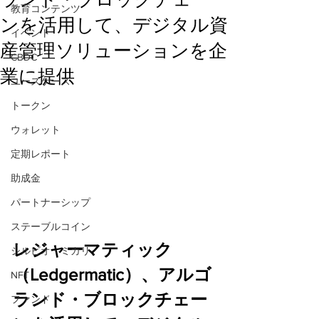
教育コンテンツ
ンを活用して、デジタル資
イベント
産管理ソリューションを企
CBDC
業に提供
ユースケース
トークン
ウォレット
定期レポート
助成金
パートナーシップ
ステーブルコイン
レジャーマティック
シルビオ・ミカリ
（Ledgermatic）、アルゴ
NFT
ランド・ブロックチェー
ファンド