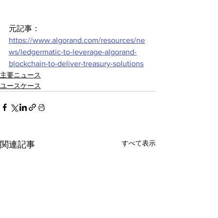
元記事：
https://www.algorand.com/resources/ne
ws/ledgermatic-to-leverage-algorand-
blockchain-to-deliver-treasury-solutions
主要ニュース
ユースケース
すべて表示
関連記事