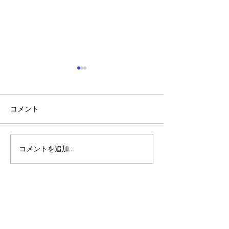
コメント
コメントを追加…
アルゴランドのポスト量
アルゴランドでE
子暗号（PQC）ロードマ
レットが利用可
ップ
xChain Account
MetaMask、Rab
Coinbase Wal
始