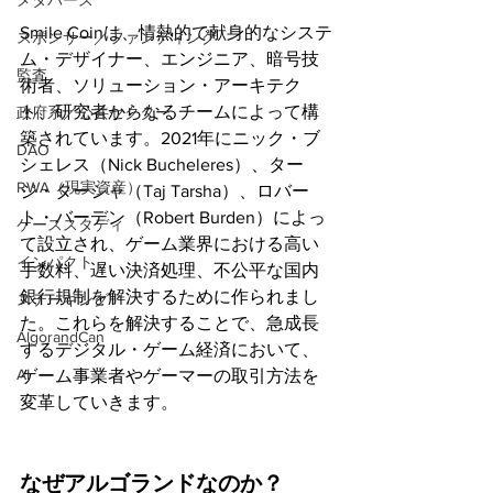
メタバース
Smile Coinは、情熱的で献身的なシステ
スポンサー／ファンディング
ム・デザイナー、エンジニア、暗号技
監査
術者、ソリューション・アーキテク
ト、研究者からなるチームによって構
政府系／公共セクター
築されています。2021年にニック・ブ
DAO
シェレス（Nick Bucheleres）、ター
RWA（現実資産）
ジ・ターシャ（Taj Tarsha）、ロバー
ト・バーデン（Robert Burden）によっ
ケーススタディ
て設立され、ゲーム業界における高い
インパクト
手数料、遅い決済処理、不公平な国内
銀行規制を解決するために作られまし
ステーキング
た。これらを解決することで、急成長
AlgorandCan
するデジタル・ゲーム経済において、
AI
ゲーム事業者やゲーマーの取引方法を
変革していきます。
なぜアルゴランドなのか？