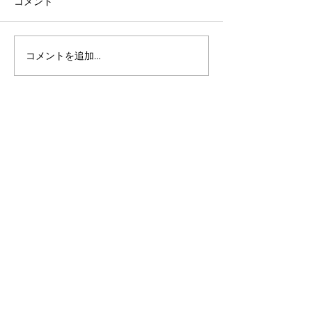
コメント
コメントを追加…
アルゴランドのポスト量
アルゴランドでE
子暗号（PQC）ロードマ
レットが利用可
ップ
xChain Account
MetaMask、Rab
Coinbase Wal
始