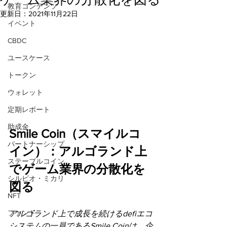
教育コンテンツ
更新日：
2021年11月22日
イベント
CBDC
ユースケース
トークン
ウォレット
定期レポート
助成金
Smile Coin（スマイルコ
パートナーシップ
イン）：アルゴランド上
ステーブルコイン
でゲーム業界の分散化を
シルビオ・ミカリ
図る
NFT
ファンド
アルゴランド上で成長を続けるdefiエコ
システムの一員であるSmile Coinは、企