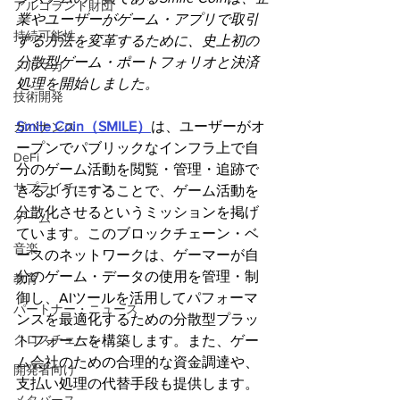
アルゴランド財団
業やユーザーがゲーム・アプリで取引
持続可能性
する方法を変革するために、史上初の
分散型ゲーム・ポートフォリオと決済
メルマガ
処理を開始しました。
技術開発
Smile Coin（SMILE）
は、ユーザーがオ
ガバナンス
ープンでパブリックなインフラ上で自
DeFi
分のゲーム活動を閲覧・管理・追跡で
サプライチェーン
きるようにすることで、ゲーム活動を
分散化させるというミッションを掲げ
ゲーム
ています。このブロックチェーン・ベ
音楽
ースのネットワークは、ゲーマーが自
分のゲーム・データの使用を管理・制
教育
御し、AIツールを活用してパフォーマ
パートナー・ニュース
ンスを最適化するための分散型プラッ
クロスチェーン
トフォームを構築します。また、ゲー
ム会社のための合理的な資金調達や、
開発者向け
支払い処理の代替手段も提供します。