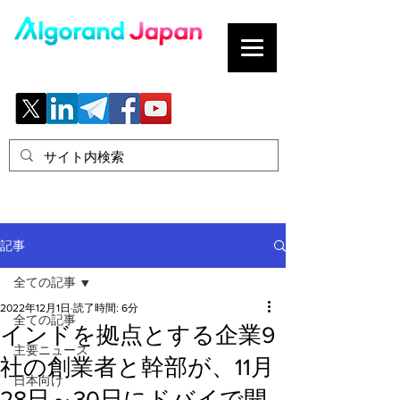
ブロックチェーンの「正解」を、日本へ。
記事
全ての記事
2022年12月1日
読了時間: 6分
全ての記事
インドを拠点とする企業9
主要ニュース
社の創業者と幹部が、11月
日本向け
28日～30日にドバイで開