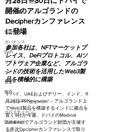
月28日～30日にドバイで
アルゴランド財団
開催のアルゴランドの
持続可能性
Decipherカンファレンス
メルマガ
に登場
技術開発
ガバナンス
参加各社は、NFTマーケットプ
DeFi
レイス、DeFiプロトコル、AIソ
サプライチェーン
フトウェア企業など、アルゴラ
ンドの技術を活用したWeb3製
ゲーム
品を積極的に構築
音楽
教育
ドバイ、UAEおよびデリー、インド、11
月28日/PRNewswire/ -- アルゴランド上
パートナー・ニュース
でWeb3製品を構築するインドに拠点を
クロスチェーン
置く9社が今週、ドバイのMadinat 
開発者向け
Jumeirahでアルゴランド財団が主催す
る年次Decipherカンファレンスで取り