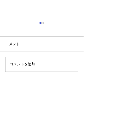
コメント
コメントを追加…
アルゴランドのポスト量
アルゴランドでE
子暗号（PQC）ロードマ
レットが利用可
ップ
xChain Account
MetaMask、Rab
Coinbase Wal
始