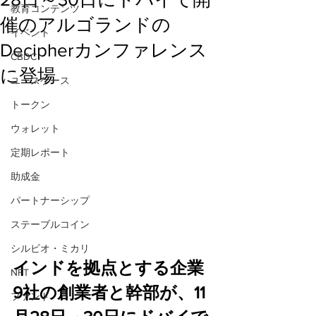
教育コンテンツ
催のアルゴランドの
イベント
Decipherカンファレンス
CBDC
に登場
ユースケース
トークン
ウォレット
定期レポート
助成金
パートナーシップ
ステーブルコイン
シルビオ・ミカリ
インドを拠点とする企業
NFT
9社の創業者と幹部が、11
ファンド