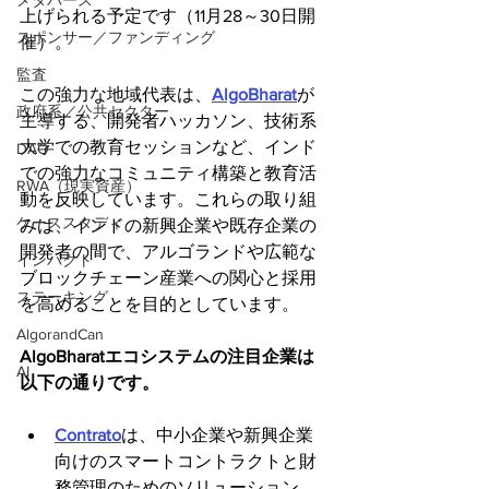
メタバース
上げられる予定です（11月28～30日開
スポンサー／ファンディング
催）。
監査
この強力な地域代表は、
AlgoBharat
が
政府系／公共セクター
主導する、開発者ハッカソン、技術系
大学での教育セッションなど、インド
DAO
での強力なコミュニティ構築と教育活
RWA（現実資産）
動を反映しています。これらの取り組
ケーススタディ
みは、インドの新興企業や既存企業の
開発者の間で、アルゴランドや広範な
インパクト
ブロックチェーン産業への関心と採用
ステーキング
を高めることを目的としています。
AlgorandCan
AlgoBharatエコシステムの注目企業は
AI
以下の通りです。
Contrato
は、中小企業や新興企業
向けのスマートコントラクトと財
務管理のためのソリューション