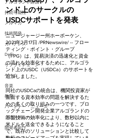
アルゴランド財団
ンド上のサークルの
持続可能性
USDCサポートを発表
メルマガ
技術開発
ニュージャージー州ホーボーケン、 
2021年2月17日 /PRNewswire/ -- フロー
ガバナンス
ティング・ポイント・グループ
DeFi
（FPG）は、貿易決済の迅速化と資金
の流れを効率化するために、アルゴラ
サプライチェーン
ンド上のUSDC（USDCa）のサポートを
ゲーム
追加しました。
音楽
同社のUSDCaの統合は、機関投資家が
教育
直面する資本効率の問題を解決するた
めの多くの取り組みの一つです。ブロ
パートナー・ニュース
ックチェーン開発企業アルゴランドの
クロスチェーン
基盤技術の効率化により、数秒以内に
米ドルを送金できるようになること
開発者向け
で、既存のソリューションと比較して
数桁のスピードアップを実現していま