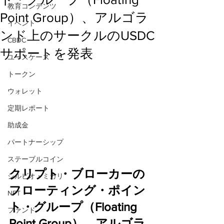
教育コンテンツ
Point Group）、アルゴラ
イベント
ンド上のサークルのUSDC
CBDC
サポートを発表
ユースケース
トークン
ウォレット
定期レポート
助成金
パートナーシップ
ステーブルコイン
クリプト・ブローカーの
シルビオ・ミカリ
フローティング・ポイン
NFT
ト・グループ（Floating 
ファンド
Point Group）、アルゴラ