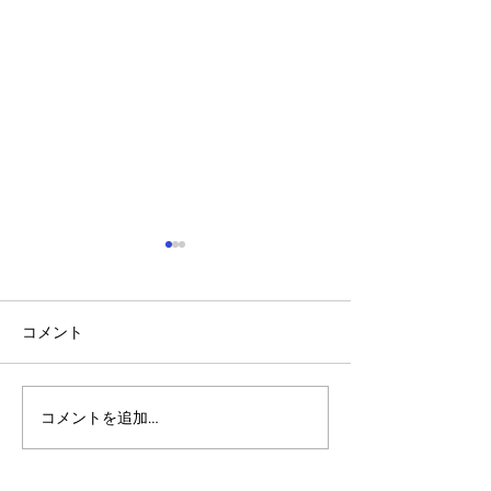
コメント
コメントを追加…
アルゴランドのポスト量
アルゴランドでE
子暗号（PQC）ロードマ
レットが利用可
ップ
xChain Account