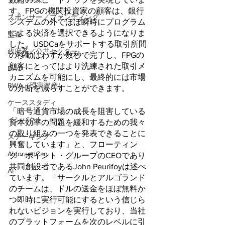
メタバース
す。FPGの機関投資家の顧客は、銀行
スポンサー／ファンディング
システムの外でほぼ瞬時にプログラム
による決済を選択できるようになりま
監査
した。USDCaをサポートする取引所間
政府系／公共セクター
の移動はわずか数秒で完了し、FPGの
顧客にとってはより洗練された取引メ
DAO
カニズムを可能にし、最終的には市場
RWA（現実資産）
の分断を減らすことができます。
ケーススタディ
「暗号通貨市場の成長を阻害している
インパクト
資本効率の問題を緩和するための我々
の取り組みの一つを発表できることに
ステーキング
興奮しています」と、フローティン
AlgorandCan
グ・ポイント・グループのCEOであり
共同創設者であるJohn Peurifoyは述べ
AI
ています。「サークルとアルゴランド
のチームは、ドルの送金をほぼ無料か
つ即時に実行可能にするという信じら
れないビジョンを実行しており、当社
のプラットフォームを次のレベルに引