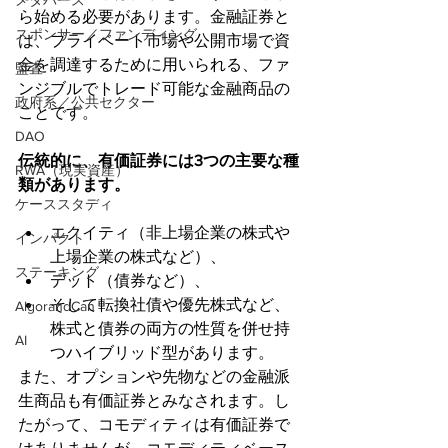
メタバース
ら始める必要があります。金融証券と
スポンサー／ファンディング
は、プライベート市場や公開市場で資
金を調達するために用いられる、ファ
監査
ンジブルでトレード可能な金融商品の
政府系／公共セクター
ことです。
DAO
伝統的に、有価証券には3つの主要な種
RWA（現実資産）
類があります。
ケーススタディ
エクイティ（非上場企業の株式や
インパクト
上場企業の株式など）、
ステーキング
デット（債券など）、
そして転換社債や優先株式など、
AlgorandCan
株式と債券の両方の性質を併せ持
AI
つハイブリッド型があります。
また、オプションや先物などの金融派
生商品も有価証券とみなされます。し
たがって、コモディティは有価証券で