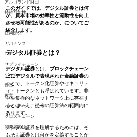
アルゴランド財団
このガイドでは、デジタル証券とは何
持続可能性
か、資本市場の効率性と流動性を向上
させる可能性があるのか、についてご
メルマガ
紹介します。
技術開発
ガバナンス
デジタル証券とは？
DeFi
サプライチェーン
デジタル証券
とは、
ブロックチェーン
ゲーム
上にデジタルで表現された金融証券
の
ことで、トークン化証券やセキュリテ
音楽
ィ・トークンとも呼ばれています。非
教育
中央集権的なネットワーク上に存在す
るとはいえ、従来の証券法の範囲内に
パートナー・ニュース
あります。
クロスチェーン
開発者向け
デジタル証券を理解するためには、そ
もそも証券とは何かを定義することか