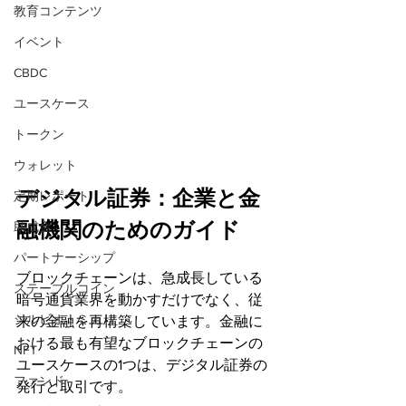
教育コンテンツ
イベント
CBDC
ユースケース
トークン
ウォレット
デジタル証券：企業と金
定期レポート
融機関のためのガイド
助成金
パートナーシップ
ブロックチェーンは、急成長している
ステーブルコイン
暗号通貨業界を動かすだけでなく、従
シルビオ・ミカリ
来の金融を再構築しています。金融に
おける最も有望なブロックチェーンの
NFT
ユースケースの1つは、デジタル証券の
ファンド
発行と取引です。