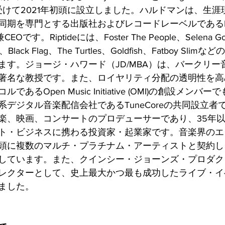
支援を受けて2021年初頭に設立しました。ハルドマンは、生
を専門とする出版社およびレコードレーベルであるRiptid
Oです。Riptideには、Foster The People、Selena G
ic、Black Flag、The Turtles、Goldfish、Fatboy S
ます。ジョージ・ハワード（JD/MBA）は、バークリー
著名な教授です。また、ロイヤリティ分配の透明性を高
あるOpen Music Initiative (OMI)の創設メン
デジタル音楽配信会社であるTuneCoreの共同設立者
楽、映画、コンサートのプロデューサーであり、35年
ト・ビジネスに携わる投資家・起業家です。音楽界のエ
頭に複数のマルチ・プラチナム・アーティストと契約し
しています。また、クインシー・ジョーンズ・プロダク
レクターとして、史上最大かつ最も成功したライブ・イ
ました。