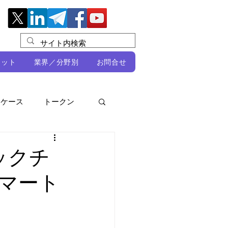
レット
業界／分野別
お問合せ
スケース
トークン
ルビオ・ミカリ
NFT
ックチ
マート
DeFi
ン
開発者向け