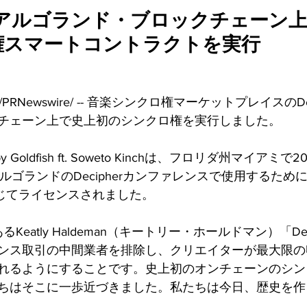
cy、アルゴランド・ブロックチェーン
権スマートコントラクトを実行
 2021 /PRNewswire/ -- 音楽シンクロ権マーケットプレイスの
チェーン上で史上初のシンクロ権を実行しました。
le" by Goldfish ft. Soweto Kinchは、フロリダ州マイアミ
ゴランドのDecipherカンファレンスで使用するために、D
を通じてライセンスされました。
であるKeatly Haldeman（キートリー・ホールドマン）「De
ンス取引の中間業者を排除し、クリエイターが最大限の
れるようにすることです。史上初のオンチェーンのシン
ちはそこに一歩近づきました。私たちは今日、歴史を作