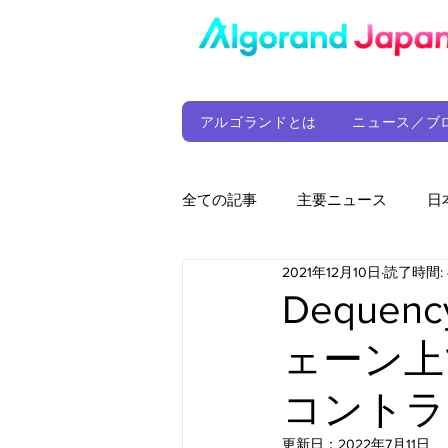
アルゴランドとは
ニュース／ブ
全ての記事
主要ニュース
日
2021年12月10日
読了時間: 
ウォレット
定期レポート
Dequ
ェーン上
ファンド
アルゴランド財団
コントラ
サプライチェーン
ゲーム
更新日：
2022年7月11日