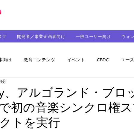
ブロックチェーンの「正解」を、日本へ。
ログ
開発者／事業企画者向け
一般ユーザー向け
ウォ
本向け
教育コンテンツ
イベント
CBDC
ユー
4分
助成金
パートナーシップ
ステーブルコイン
シ
ency、アルゴランド・ブロ
で初の音楽シンクロ権ス
持続可能性
メルマガ
技術開発
ガバナンス
クトを実行
音楽
教育
パートナー・ニュース
クロスチェー