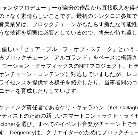
ュージシャンやプロデューサーが自分の作品から直接収入を
の上なく素晴らしいことです。最初のシンクロに参加で
音楽業界は、ブロックチェーンがもたらす新たな可能性
うな技術を切実に必要としているので、将来が待ち遠し
環境に優しい「ピュア・プルーフ・オブ・ステーク」という
るブロックチェーン「アルゴランド」をベースに構築さ
当初、モーション・グラフィックスのNFTプロジェクト、ビ
オンチェーン・コンテンツに対応していましたが、レコ
ライセンスを提供する様子を紹介したり、当事者間のコ
ニティを育成したりしています。
ィング責任者であるケリ・キャラハン（Keli Callagh
、アーティストのための新しいスマートコントラクト・ライ
cipherを選び、すべてのイベント音楽がチェーン上で
。Dequencyは、クリエイターのためにブロックチェ