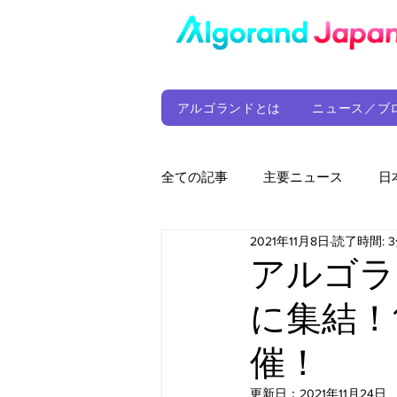
アルゴランドとは
ニュース／ブ
全ての記事
主要ニュース
日
2021年11月8日
読了時間: 
ウォレット
定期レポート
アルゴラ
に集結！1
ファンド
アルゴランド財団
催！
サプライチェーン
ゲーム
更新日：
2021年11月24日