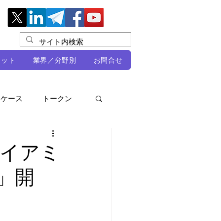
レット
業界／分野別
お問合せ
スケース
トークン
ルビオ・ミカリ
NFT
イアミ
r」開
DeFi
ン
開発者向け