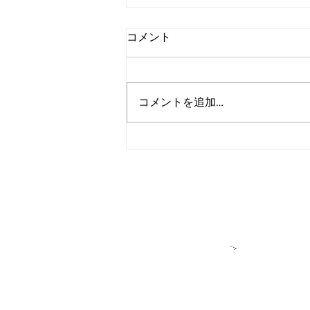
コメント
コメントを追加…
アルゴランド、2027年までの
広範な耐量子レジリエンス達
成を目標に設定
＞各種お問い合
​＞
★アルゴラン
アルゴランド・ジャパンはパブリ
DeFiをはじめ多様なプロジェク