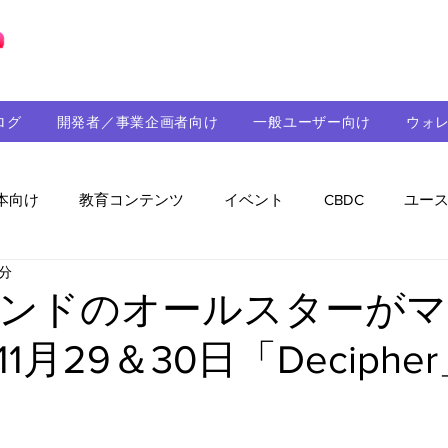
ブロックチェーンの「正解」を、日本へ。
ログ
開発者／事業企画者向け
一般ユーザー向け
ウォ
本向け
教育コンテンツ
イベント
CBDC
ユー
3分
助成金
パートナーシップ
ステーブルコイン
シ
ンドのオールスターがマ
1月29＆30日「Deciphe
持続可能性
メルマガ
技術開発
ガバナンス
音楽
教育
パートナー・ニュース
クロスチェー