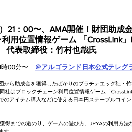
木）21：00〜、AMA開催！財団助成
用位置情報ゲーム 「CrossLink」b
 Egg　代表取締役：竹村也哉氏
21時00分〜　
＠アルゴランド日本公式テレグ
団から助成金を獲得したばかりのプラチナエッグ社・竹
同社はブロックチェーン利用位置情報ゲーム「CrossLi
でのアイテム購入などに使える日本円ステーブルコイン「
金獲得までの道のり、ゲームの遊び方、JPYAの利用方法
ます。