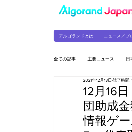
アルゴランドとは
ニュース／ブ
全ての記事
主要ニュース
日
2021年12月13日
読了時間: 
ウォレット
定期レポート
12月16
団助成金
ファンド
アルゴランド財団
情報ゲーム 
サプライチェーン
ゲーム