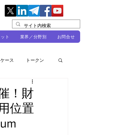
レット
業界／分野別
お問合せ
スケース
トークン
ルビオ・ミカリ
NFT
開催！財
用位置
DeFi
num
ン
開発者向け