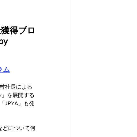
金獲得ブロ
y 
ラム
村社長による
nk」を展開する
JPYA」も発
などについて何