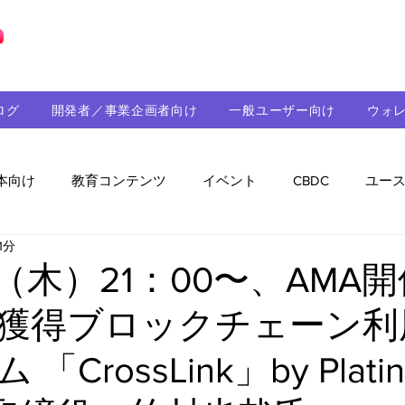
ブロックチェーンの「正解」を、日本へ。
ログ
開発者／事業企画者向け
一般ユーザー向け
ウォ
本向け
教育コンテンツ
イベント
CBDC
ユー
1分
助成金
パートナーシップ
ステーブルコイン
シ
日（木）21：00〜、AMA
獲得ブロックチェーン利
持続可能性
メルマガ
技術開発
ガバナンス
「CrossLink」by Plati
音楽
教育
パートナー・ニュース
クロスチェー