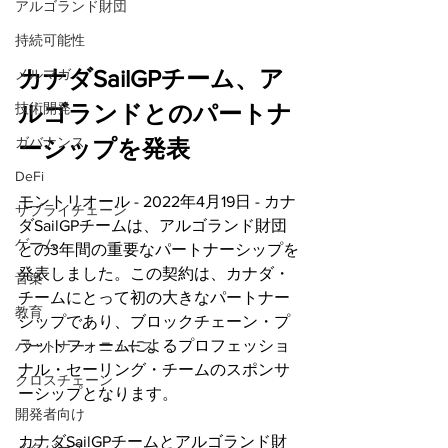
アルゴランド財団
持続可能性
カナダSailGPチーム、ア
メルマガ
技術開発
ルゴランドとのパートナ
ガバナンス
ーシップを発表
DeFi
モントリオール - 2022年4月19日 - カナ
サプライチェーン
ダSailGPチームは、アルゴランド財団
ゲーム
との3年間の重要なパートナーシップを
発表しました。この契約は、カナダ・
音楽
チームにとって初の大きなパートナー
教育
シップであり、ブロックチェーン・プ
ラットフォームによるプロフェッショ
パートナー・ニュース
ナル・セーリング・チームのスポンサ
クロスチェーン
ーシップとなります。
開発者向け
カナダSailGPチームとアルゴランド財