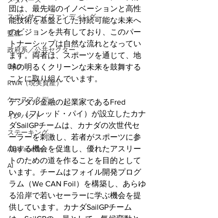
メタバース
団は、最先端のイノベーションと高性
スポンサー／ファンディング
能技術を基盤とした持続可能な未来へ
のビジョンを共有しており、このパー
監査
トナーシップは自然な流れとなってい
政府系／公共セクター
ます。両者は、スポーツを通じて、地
DAO
球の明るくクリーンな未来を鼓舞する
ことに取り組んでいます。
RWA（現実資産）
ケーススタディ
デジタル金融の起業家であるFred 
Pye（フレッド・パイ）が設立したカナ
インパクト
ダSailGPチームは、カナダの次世代セ
ステーキング
ーラーを刺激し、若者がスポーツに参
加する機会を促進し、優れたアスリー
AlgorandCan
トのための道を作ることを目的として
AI
います。チームはフォイル開発プログ
ラム（We CAN Foil）を構築し、あらゆ
る沿岸で若いセーラーに学ぶ機会を提
供しています。カナダSailGPチーム