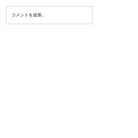
コメントを追加…
アルゴランドのポスト量
マルチシグ：人
子暗号（PQC）ロードマ
のセキュリティ
ップ