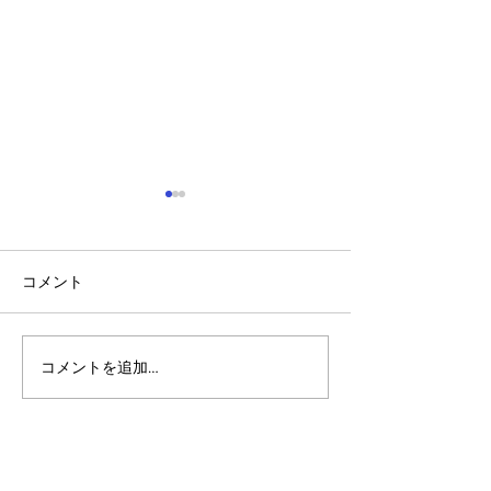
コメント
コメントを追加…
アルゴランドのポスト量
アルゴランドでE
子暗号（PQC）ロードマ
レットが利用可
ップ
xChain Account
MetaMask、Rab
Coinbase Wal