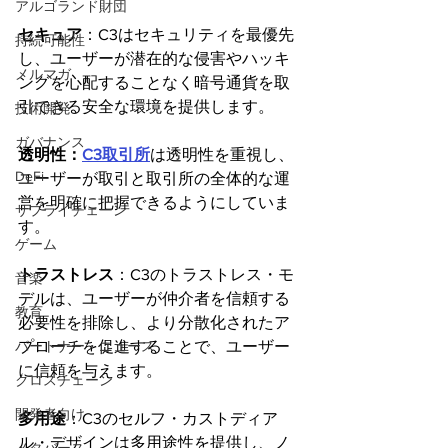
アルゴランド財団
セキュア
：C3はセキュリティを最優先
持続可能性
し、ユーザーが潜在的な侵害やハッキ
メルマガ
ングを心配することなく暗号通貨を取
引できる安全な環境を提供します。
技術開発
ガバナンス
透明性：
C3取引所
は透明性を重視し、
DeFi
ユーザーが取引と取引所の全体的な運
営を明確に把握できるようにしていま
サプライチェーン
す。
ゲーム
トラストレス
：C3のトラストレス・モ
音楽
デルは、ユーザーが仲介者を信頼する
教育
必要性を排除し、より分散化されたア
パートナー・ニュース
プローチを促進することで、ユーザー
に信頼を与えます。
クロスチェーン
開発者向け
多用途
：C3のセルフ・カストディア
ル・デザインは多用途性を提供し、ノ