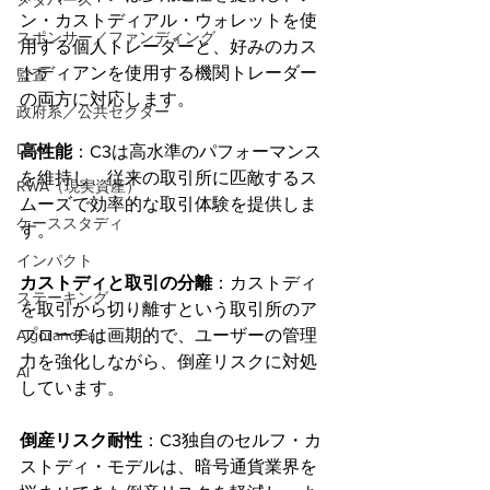
メタバース
ン・カストディアル・ウォレットを使
スポンサー／ファンディング
用する個人トレーダーと、好みのカス
トディアンを使用する機関トレーダー
監査
の両方に対応します。
政府系／公共セクター
DAO
高性能
：C3は高水準のパフォーマンス
を維持し、従来の取引所に匹敵するス
RWA（現実資産）
ムーズで効率的な取引体験を提供しま
ケーススタディ
す。
インパクト
カストディと取引の分離
：カストディ
ステーキング
を取引から切り離すという取引所のア
AlgorandCan
プローチは画期的で、ユーザーの管理
力を強化しながら、倒産リスクに対処
AI
しています。
倒産リスク耐性
：C3独自のセルフ・カ
ストディ・モデルは、暗号通貨業界を