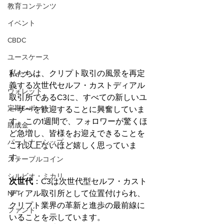
教育コンテンツ
イベント
CBDC
ユースケース
私たちは、クリプト取引の風景を再定
トークン
義する次世代セルフ・カストディアル
ウォレット
取引所であるC3に、すべての新しいユ
定期レポート
ーザーを歓迎することに興奮していま
す。この1週間で、フォロワーが驚くほ
助成金
ど急増し、皆様をお迎えできることを
パートナーシップ
これ以上ないほど嬉しく思っていま
す。
ステーブルコイン
シルビオ・ミカリ
次世代
：C3は次世代型セルフ・カスト
NFT
ディアル取引所として位置付けられ、
クリプト業界の革新と進歩の最前線に
ファンド
いることを示しています。