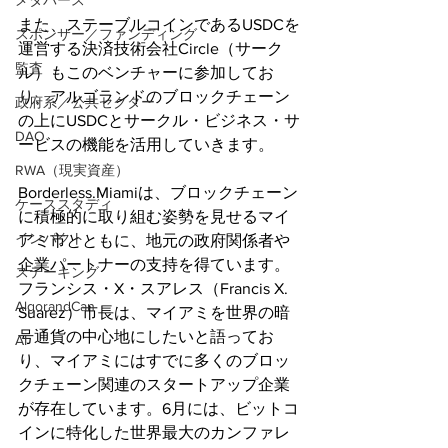
メタバース
また、ステーブルコインであるUSDCを
スポンサー／ファンディング
運営する決済技術会社Circle（サーク
監査
ル）もこのベンチャーに参加してお
り、アルゴランドのブロックチェーン
政府系／公共セクター
の上にUSDCとサークル・ビジネス・サ
DAO
ービスの機能を活用していきます。
RWA（現実資産）
Borderless.Miamiは、ブロックチェーン
ケーススタディ
に積極的に取り組む姿勢を見せるマイ
インパクト
アミ市とともに、地元の政府関係者や
企業パートナーの支持を得ています。
ステーキング
フランシス・X・スアレス（Francis X. 
AlgorandCan
Suarez）市長は、マイアミを世界の暗
号通貨の中心地にしたいと語ってお
AI
り、マイアミにはすでに多くのブロッ
クチェーン関連のスタートアップ企業
が存在しています。6月には、ビットコ
インに特化した世界最大のカンファレ