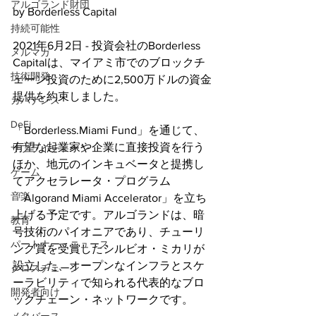
アルゴランド財団
by Borderless Capital
持続可能性
2021年6月2日 - 投資会社のBorderless 
メルマガ
Capitalは、マイアミ市でのブロックチ
技術開発
ェーン投資のために2,500万ドルの資金
提供を約束しました。
ガバナンス
DeFi
「Borderless.Miami Fund」を通じて、
有望な起業家や企業に直接投資を行う
サプライチェーン
ほか、地元のインキュベータと提携し
ゲーム
てアクセラレータ・プログラム
音楽
「Algorand Miami Accelerator」を立ち
上げる予定です。アルゴランドは、暗
教育
号技術のパイオニアであり、チューリ
パートナー・ニュース
ング賞を受賞したシルビオ・ミカリが
設立した、オープンなインフラとスケ
クロスチェーン
ーラビリティで知られる代表的なブロ
開発者向け
ックチェーン・ネットワークです。