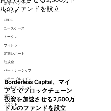
教育コンテンツ
ルのファンドを設立
イベント
CBDC
ユースケース
トークン
ウォレット
定期レポート
助成金
パートナーシップ
ステーブルコイン
Borderless Capital、マイ
シルビオ・ミカリ
アミでブロックチェーン
NFT
投資を加速させる2,500万
ファンド
ドルのファンドを設立