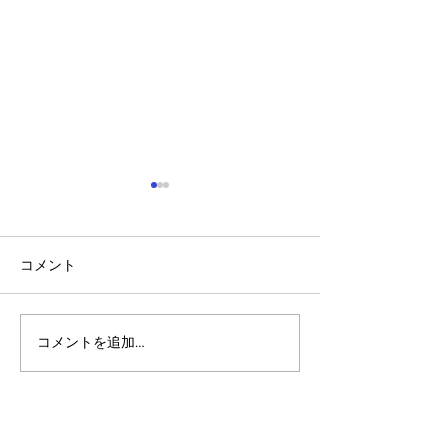
コメント
コメントを追加…
アルゴランドのポスト量
アルゴランドでE
子暗号（PQC）ロードマ
レットが利用可
ップ
xChain Account
MetaMask、Rab
Coinbase Wal