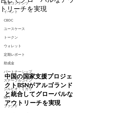
教育コンテンツ
トリーチを実現
イベント
CBDC
ユースケース
トークン
ウォレット
定期レポート
助成金
パートナーシップ
中国の国家支援プロジェ
ステーブルコイン
クトBSNがアルゴランド
シルビオ・ミカリ
と統合してグローバルな
NFT
アウトリーチを実現
ファンド