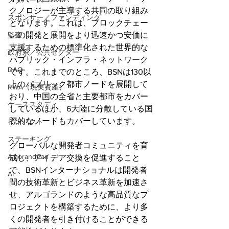
メタバース
クノロジーが主導する共同の取り組み
スポンサー／ファンディング
となります。これは、ブロックチェー
監査
ンの開発と展開をより迅速かつ安価に
支援するための標準化された世界的な
政府系／公共セクター
パブリック・インフラ・ネットワーク
DAO
です。これまでのところ、BSNは130以
上のパブリック都市ノードを展開して
RWA（現実資産）
おり、中国の全省と主要都市をカバー
ケーススタディ
しているほか、6大陸に分散している国
際的なノードもカバーしています。
インパクト
ステーキング
グローバルな開発者コミュニティを育
AlgorandCan
成し、アイデア交換を促進すること
で、BSNインターナショナルは開発者
AI
間の技術革新とビジネス革新を加速さ
せ、アルゴランドのような高品質なプ
ロジェクトを構築するために、より多
くの開発者を引き付けることができる