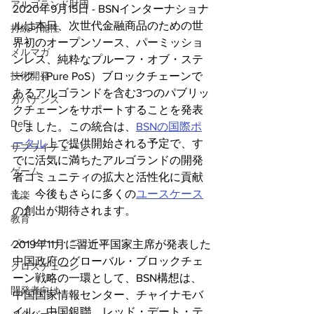
アルゴランド財団
2020年9月15日 - BSNインターナショナ
ルは本日、次世代金融商品のための世
持続可能性
界初のオープンソース、パーミッショ
メルマガ
ンレス、純粋なプルーフ・オブ・ステ
技術開発
ーク（Pure PoS）ブロックチェーンで
あるアルゴランドを含む3つのパブリッ
ガバナンス
クチェーンをサポートすることを発表
DeFi
しました。この統合は、
BSNの国際ポ
ータル
上で提供開始される予定で、す
サプライチェーン
でに活気に満ちたアルゴランドの開発
ゲーム
者コミュニティの拡大と活性化に貢献
し、今後もさらに多くの
ユースケース
音楽
の創出が期待されます。
教育
パートナー・ニュース
2019年11月に習近平国家主席が発表した
中国政府のグローバル・ブロックチェ
クロスチェーン
ーン戦略の一環として、BSN構想は、
開発者向け
中国国家情報センター、チャイナモバ
イル、中国銀聯、レッド・デート・テ